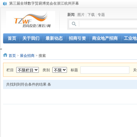
第三届全球数字贸易博览会在浙江杭州开幕
潍坊市招商局转：高密扑灰年画
新闻
|
图片
|
下载
|
专题
潍坊招商局讯：2024中日韩产业合作发展论坛开幕
昌乐大项目“拔节生长”赋能高质量发展
潍坊市招商局转：潍坊港入选国家级5G工厂
格润麦尔高端淀粉预混料智能制造项目顺利通过验收
首页
关于我们
最新动态
招商引资
商业地产招商
工业地
潍坊招商局转：潍坊的冬日“秋景”
<
潍坊招商局转：潍坊历史名人--燕肃
首页
>
展会招商
> 搜索
香港上市公司投资信息
欢聚潍坊·2024青岛啤酒 畅享节今晚启幕
栏目
类别
标题
关
共找到到符合条件的结果
条