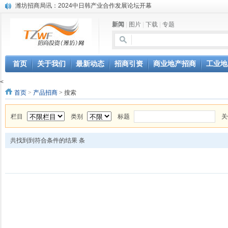
潍坊招商局讯：2024中日韩产业合作发展论坛开幕
昌乐大项目“拔节生长”赋能高质量发展
新闻
|
图片
|
下载
|
专题
潍坊市招商局转：潍坊港入选国家级5G工厂
格润麦尔高端淀粉预混料智能制造项目顺利通过验收
潍坊招商局转：潍坊的冬日“秋景”
潍坊招商局转：潍坊历史名人--燕肃
首页
关于我们
最新动态
招商引资
商业地产招商
工业地
香港上市公司投资信息
<
欢聚潍坊·2024青岛啤酒 畅享节今晚启幕
首页
>
产品招商
> 搜索
第三届全球数字贸易博览会在浙江杭州开幕
潍坊市招商局转：高密扑灰年画
栏目
类别
标题
关
共找到到符合条件的结果
条