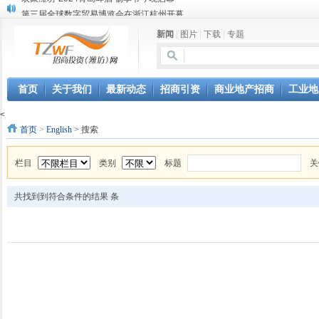
第三届全球数字贸易博览会在浙江杭州开幕
潍坊市招商局转：高密扑灰年画
新闻
|
图片
|
下载
|
专题
潍坊招商局讯：2024中日韩产业合作发展论坛开幕
昌乐大项目“拔节生长”赋能高质量发展
潍坊市招商局转：潍坊港入选国家级5G工厂
格润麦尔高端淀粉预混料智能制造项目顺利通过验收
首页
关于我们
最新动态
招商引资
商业地产招商
工业地
潍坊招商局转：潍坊的冬日“秋景”
<
潍坊招商局转：潍坊历史名人--燕肃
首页
>
English
> 搜索
香港上市公司投资信息
欢聚潍坊·2024青岛啤酒 畅享节今晚启幕
栏目
类别
标题
关
共找到到符合条件的结果
条