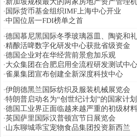
·
新加坡规模最大的两家房地产资产管理
·
国际货币基金组织IMF上海中心开业
·
中国位居一FDI榜单之首
·
德国慕尼黑国际冬季玻璃器皿、陶瓷和
·
精酿活啤数字化研发中心获批省级资金
·
德国企业对在华经营前景愈加乐观
·
大众集团在合肥启用全流程研发测试中
·
雀巢集团宣布创建全新深度科技中心
·
伊朗德黑兰国际纺织及服装机械展览会
·
特朗普启动名为“创世纪计划”的国家计划
·
德国工业界正面临越来越严重的初级材
·
英国萨里国际汉普顿宫节日展览会
·
山东聊城乖宝宠物食品集团投资新西兰