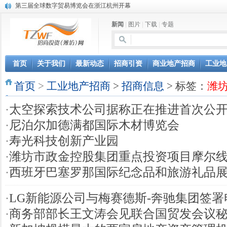
第三届全球数字贸易博览会在浙江杭州开幕
潍坊市招商局转：高密扑灰年画
新闻
|
图片
|
下载
|
专题
潍坊招商局讯：2024中日韩产业合作发展论坛开幕
昌乐大项目“拔节生长”赋能高质量发展
潍坊市招商局转：潍坊港入选国家级5G工厂
格润麦尔高端淀粉预混料智能制造项目顺利通过验收
首页
关于我们
最新动态
招商引资
商业地产招商
工业地
潍坊招商局转：潍坊的冬日“秋景”
首页
潍坊招商局转：潍坊历史名人--燕肃
>
工业地产招商
>
招商信息
> 标签：
潍
香港上市公司投资信息
·
太空探索技术公司据称正在推进首次公
欢聚潍坊·2024青岛啤酒 畅享节今晚启幕
·
尼泊尔加德满都国际木材博览会
·
寿光科技创新产业园
·
潍坊市政金控股集团重点投资项目摩尔
·
西班牙巴塞罗那国际纪念品和旅游礼品
·
LG新能源公司与梅赛德斯-奔驰集团签
·
商务部部长王文涛会见联合国贸发会议