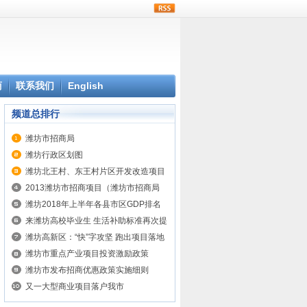
rss
商
联系我们
English
频道总排行
潍坊市招商局
潍坊行政区划图
潍坊北王村、东王村片区开发改造项目
2013潍坊市招商项目（潍坊市招商局
讯）
潍坊2018年上半年各县市区GDP排名
来潍坊高校毕业生 生活补助标准再次提
高
潍坊高新区：“快”字攻坚 跑出项目落地
投产加速度
潍坊市重点产业项目投资激励政策
潍坊市发布招商优惠政策实施细则
又一大型商业项目落户我市