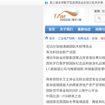
第三届全球数字贸易博览会在浙江杭州开幕
潍坊市招商局转：高密扑灰年画
新闻
|
图
潍坊招商局讯：2024中日韩产业合作发展论
昌乐大项目“拔节生长”赋能高质量发展
潍坊市招商局转：潍坊港入选国家级5G工厂
格润麦尔高端淀粉预混料智能制造项目顺利
首页
关于我们
最新动态
招商
潍坊招商局转：潍坊的冬日“秋景”
首页
>
工业地产招商
>
招商信息
> 标签：
潍
潍坊招商局转：潍坊历史名人--燕肃
香港上市公司投资信息
·
尼泊尔加德满都国际木材博览会
欢聚潍坊·2024青岛啤酒 畅享节今晚启幕
·
寿光科技创新产业园
·
潍坊市政金控股集团重点投资项目摩尔
·
西班牙巴塞罗那国际纪念品和旅游礼品
·
LG新能源公司与梅赛德斯-奔驰集团签
·
商务部部长王文涛会见联合国贸发会议
·
新加坡规模最大的两家房地产资产管理
·
国际货币基金组织IMF上海中心开业
·
中国位居一FDI榜单之首
·
德国慕尼黑国际冬季玻璃器皿、陶瓷和