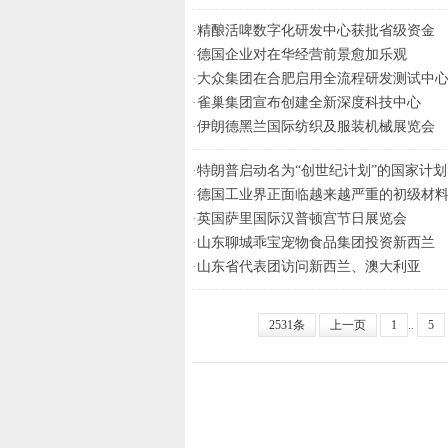
·
精酿活啤数字化研发中心获批省级资金
·
德国企业对在华经营前景愈加乐观
·
大众集团在合肥启用全流程研发测试中
·
雀巢集团宣布创建全新深度科技中心
·
伊朗德黑兰国际纺织及服装机械展览会
·
特朗普启动名为“创世纪计划”的国家计划
·
德国工业界正面临越来越严重的初级材
·
英国萨里国际汉普顿宫节日展览会
·
山东聊城乖宝宠物食品集团投资新西兰
·
山东省代表团访问新西兰、澳大利亚
2531条
上一页
1
..
5