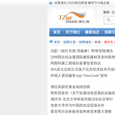
欢聚潍坊·2024青岛啤酒 畅享节今晚启幕
第三届全球数字贸易博览会在浙江杭州开幕
新闻
|
图
潍坊市招商局转：高密扑灰年画
潍坊招商局讯：2024中日韩产业合作发展论
昌乐大项目“拔节生长”赋能高质量发展
潍坊市招商局转：潍坊港入选国家级5G工厂
首页
关于我们
最新动态
招商
格润麦尔高端淀粉预混料智能制造项目顺利
潍坊招商局转：潍坊的冬日“秋景”
首页
>
招商引资
>
招商项目
> 标签：
潍坊市
潍坊招商局转：潍坊历史名人--燕肃
·
话剧《枝叶关情·郑板桥》即将登陆潍坊
香港上市公司投资信息
·
沙特阿拉伯达曼国际建筑建材及室内装
·
阿斯利康三期项目签署投资协议
·
IBA亚太总部正式落户北京经济技术开发
·
外国人资讯服务App“SinoGuide”发布
·
潍坊高新区黄金地块招商
·
商务部发布《关于拓展绿色贸易的实施
·
潍坊市-北京大学科技对接活动在京举行
·
加拿大寻求与中国的农业贸易合作
·
霍尼韦尔业务板块架构将迎来重大调整