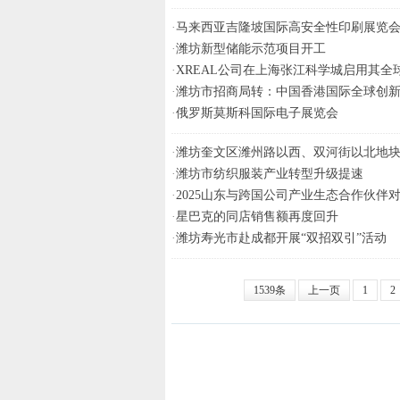
·
马来西亚吉隆坡国际高安全性印刷展览
·
潍坊新型储能示范项目开工
·
XREAL公司在上海张江科学城启用其全
·
潍坊市招商局转：中国香港国际全球创
·
俄罗斯莫斯科国际电子展览会
·
潍坊奎文区潍州路以西、双河街以北地
·
潍坊市纺织服装产业转型升级提速
·
2025山东与跨国公司产业生态合作伙伴
·
星巴克的同店销售额再度回升
·
潍坊寿光市赴成都开展“双招双引”活动
1539条
上一页
1
2