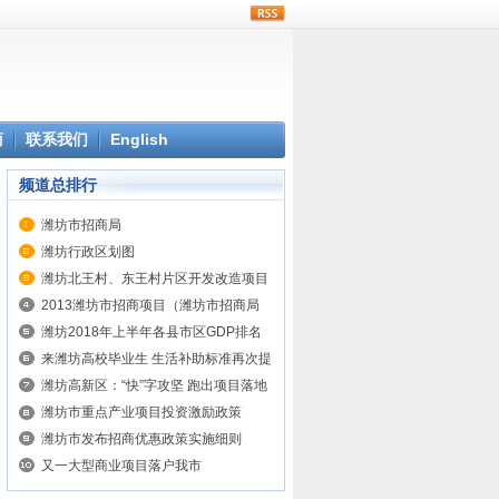
rss
商
联系我们
English
频道总排行
潍坊市招商局
潍坊行政区划图
潍坊北王村、东王村片区开发改造项目
2013潍坊市招商项目（潍坊市招商局
讯）
潍坊2018年上半年各县市区GDP排名
来潍坊高校毕业生 生活补助标准再次提
高
潍坊高新区：“快”字攻坚 跑出项目落地
投产加速度
潍坊市重点产业项目投资激励政策
潍坊市发布招商优惠政策实施细则
又一大型商业项目落户我市