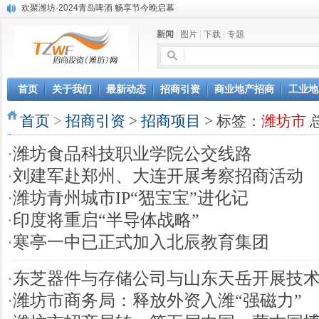
欢聚潍坊·2024青岛啤酒 畅享节今晚启幕
第三届全球数字贸易博览会在浙江杭州开幕
新闻
|
图片
|
下载
|
专题
潍坊市招商局转：高密扑灰年画
潍坊招商局讯：2024中日韩产业合作发展论坛开幕
昌乐大项目“拔节生长”赋能高质量发展
潍坊市招商局转：潍坊港入选国家级5G工厂
首页
关于我们
最新动态
招商引资
商业地产招商
工业地
格润麦尔高端淀粉预混料智能制造项目顺利通过验收
首页
潍坊招商局转：潍坊的冬日“秋景”
>
招商引资
>
招商项目
> 标签：
潍坊市
总
潍坊招商局转：潍坊历史名人--燕肃
·
潍坊食品科技职业学院公交线路
香港上市公司投资信息
·
刘建军赴郑州、大连开展考察招商活动
·
潍坊青州城市IP“峱宝宝”进化记
·
印度将重启“半导体战略”
·
寒亭一中已正式加入北辰教育集团
·
东芝器件与存储公司与山东天岳开展技
·
潍坊市商务局：释放外资入潍“强磁力”