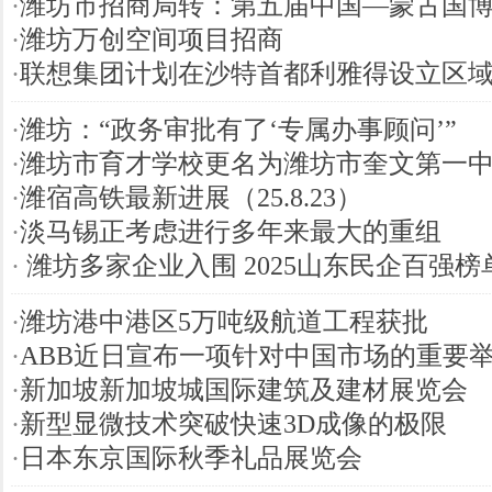
·
潍坊市招商局转：第五届中国—蒙古国
·
潍坊万创空间项目招商
·
联想集团计划在沙特首都利雅得设立区
·
潍坊：“政务审批有了‘专属办事顾问’”
·
潍坊市育才学校更名为潍坊市奎文第一
·
潍宿高铁最新进展（25.8.23）
·
淡马锡正考虑进行多年来最大的重组
·
潍坊多家企业入围 2025山东民企百强榜
·
潍坊港中港区5万吨级航道工程获批
·
ABB近日宣布一项针对中国市场的重要
·
新加坡新加坡城国际建筑及建材展览会
·
新型显微技术突破快速3D成像的极限
·
日本东京国际秋季礼品展览会