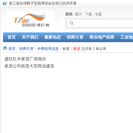
第三届全球数字贸易博览会在浙江杭州开幕
潍坊市招商局转：高密扑灰年画
新闻
|
图片
|
下载
|
专题
潍坊招商局讯：2024中日韩产业合作发展论坛开幕
昌乐大项目“拔节生长”赋能高质量发展
潍坊市招商局转：潍坊港入选国家级5G工厂
格润麦尔高端淀粉预混料智能制造项目顺利通过验收
首页
关于我们
最新动态
招商引资
商业地产招商
工业地
潍坊招商局转：潍坊的冬日“秋景”
首页
>
招商引资
>
外商投资信息
> 标签：
家居
总共有 2 条记录
潍坊招商局转：潍坊历史名人--燕肃
香港上市公司投资信息
·
盛壮红木家居广场项目
欢聚潍坊·2024青岛啤酒 畅享节今晚启幕
·
家居公司租赁大型商业建筑