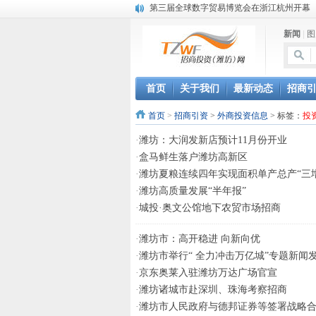
第三届全球数字贸易博览会在浙江杭州开幕
潍坊市招商局转：高密扑灰年画
新闻
|
图
潍坊招商局讯：2024中日韩产业合作发展论
昌乐大项目“拔节生长”赋能高质量发展
潍坊市招商局转：潍坊港入选国家级5G工厂
格润麦尔高端淀粉预混料智能制造项目顺利
首页
关于我们
最新动态
招商
潍坊招商局转：潍坊的冬日“秋景”
首页
>
招商引资
>
外商投资信息
> 标签：
投
潍坊招商局转：潍坊历史名人--燕肃
香港上市公司投资信息
·
潍坊：大润发新店预计11月份开业
欢聚潍坊·2024青岛啤酒 畅享节今晚启幕
·
盒马鲜生落户潍坊高新区
·
潍坊夏粮连续四年实现面积单产总产“三
·
潍坊高质量发展“半年报”
·
城投·奥文公馆地下农贸市场招商
·
潍坊市：高开稳进 向新向优
·
潍坊市举行“ 全力冲击万亿城”专题新闻
·
京东奥莱入驻潍坊万达广场官宣
·
潍坊诸城市赴深圳、珠海考察招商
·
潍坊市人民政府与德邦证券等签署战略