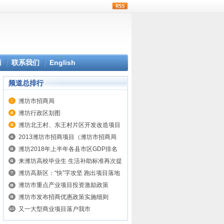
rss
商
联系我们
English
频道总排行
潍坊市招商局
潍坊行政区划图
潍坊北王村、东王村片区开发改造项目
2013潍坊市招商项目（潍坊市招商局
讯）
潍坊2018年上半年各县市区GDP排名
来潍坊高校毕业生 生活补助标准再次提
高
潍坊高新区：“快”字攻坚 跑出项目落地
投产加速度
潍坊市重点产业项目投资激励政策
潍坊市发布招商优惠政策实施细则
又一大型商业项目落户我市