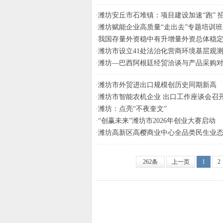
·
潍坊安丘市石堆镇：项目建设加速“跑” 
·
潍坊赋能企业高质量“走出去”专题培训
·
我国存量外资稳中有升增量外资总体稳
·
潍坊市设立41处法治化营商环境基层观
·
潍坊—巴西阿根廷经贸洽谈与产品采购
·
潍坊市外贸进出口规模创历史同期新高
·
潍坊市智能农机企业 出口工作座谈会召
·
潍坊：点亮“不夜奎文”
·
“创赢未来”潍坊市2026年创业大赛启动
·
潍坊高新区高樱商业中心全品类民生业
262条
上一页
1
2