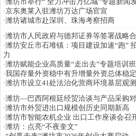
·
潍坊市举行“ 全力冲击万亿城”专题新闻
·
京东奥莱入驻潍坊万达广场官宣
·
潍坊诸城市赴深圳、珠海考察招商
·
潍坊市人民政府与德邦证券等签署战略
·
潍坊安丘市石堆镇：项目建设加速“跑” 
力
·
潍坊赋能企业高质量“走出去”专题培训
·
我国存量外资稳中有升增量外资总体稳
·
潍坊市设立41处法治化营商环境基层观
·
潍坊—巴西阿根廷经贸洽谈与产品采购
·
潍坊市外贸进出口规模创历史同期新高
·
潍坊市智能农机企业 出口工作座谈会召
·
潍坊：点亮“不夜奎文”
·
“创赢未来”潍坊市2026年创业大赛启动