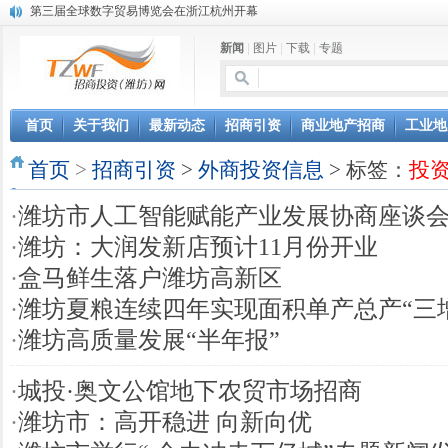
第三届全球数字贸易博览会在浙江杭州开幕
潍坊市招商局转：高密扑灰年画
新闻
|
图片
|
下载
|
专题
潍坊招商局讯：2024中日韩产业合作发展论坛开幕
昌乐大项目“拔节生长”赋能高质量发展
潍坊市招商局转：潍坊港入选国家级5G工厂
格润麦尔高端淀粉预混料智能制造项目顺利通过验收
首页
关于我们
最新动态
招商引资
商业地产招商
工业地
潍坊招商局转：潍坊的冬日“秋景”
首页
潍坊招商局转：潍坊历史名人--燕肃
>
招商引资
>
外商投资信息
> 标签：
投
香港上市公司投资信息
·
潍坊市人工智能赋能产业发展协商座谈
欢聚潍坊·2024青岛啤酒 畅享节今晚启幕
·
潍坊：大润发新店预计11月份开业
·
盒马鲜生落户潍坊高新区
·
潍坊夏粮连续四年实现面积单产总产“三
·
潍坊高质量发展“半年报”
·
城投·奥文公馆地下农贸市场招商
·
潍坊市：高开稳进 向新向优