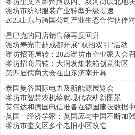
·
潍坊奎文区潍州路以西、双河街以北地
·
潍坊市纺织服装产业转型升级提速
·
2025山东与跨国公司产业生态合作伙伴
·
星巴克的同店销售额再度回升
·
潍坊寿光市赴成都开展“双招双引”活动
·
潍坊招商局转：2025潍坊市企业家大会
·
潍坊招商局转：大润发集装箱创意街区
·
第四届儒商大会在山东济南开幕
·
泰国曼谷国际电力及新能源展览会
·
潍坊市智慧农机绘就现代农耕新图景
·
英伟达和德国电信准备在德国建设数据
·
英国一经济学家：英国应与中国不断加
·
潍坊市奎文区多个老旧小区改造