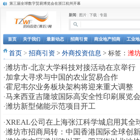
第三届全球数字贸易博览会在浙江杭州开幕
潍坊市招商局转：高密扑灰年画
新闻
|
图片
|
下载
|
专题
潍坊招商局讯：2024中日韩产业合作发展论坛开幕
昌乐大项目“拔节生长”赋能高质量发展
潍坊市招商局转：潍坊港入选国家级5G工厂
格润麦尔高端淀粉预混料智能制造项目顺利通过验收
首页
关于我们
最新动态
招商引资
商业地产招商
工业地
潍坊招商局转：潍坊的冬日“秋景”
首页
潍坊招商局转：潍坊历史名人--燕肃
>
招商引资
>
外商投资信息
> 标签：
潍
香港上市公司投资信息
·
潍坊市-北京大学科技对接活动在京举行
欢聚潍坊·2024青岛啤酒 畅享节今晚启幕
·
加拿大寻求与中国的农业贸易合作
·
霍尼韦尔业务板块架构将迎来重大调整
·
马来西亚吉隆坡国际高安全性印刷展览
·
潍坊新型储能示范项目开工
·
XREAL公司在上海张江科学城启用其全
·
潍坊市招商局转：中国香港国际全球创