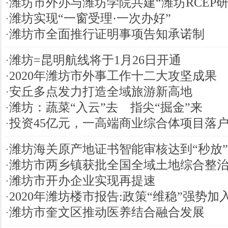
·
潍坊市外办与潍坊学院共建“潍坊RCEP研
·
潍坊实现“一窗受理·一次办好”
·
潍坊市全面推行证明事项告知承诺制
·
潍坊=昆明航线将于1月26日开通
·
2020年潍坊市外事工作十二大攻坚成果
·
安丘多点发力打造全域旅游新高地
·
潍坊：蔬菜“入云”去 指尖“掘金”来
·
投资45亿元，一高端商业综合体项目落
·
潍坊海关原产地证书智能审核达到“秒放”
·
潍坊市两乡镇获批全国全域土地综合整
·
潍坊市开办企业实现再提速
·
2020年潍坊楼市报告:政策“维稳”强势
·
潍坊市奎文区推动医养结合融合发展