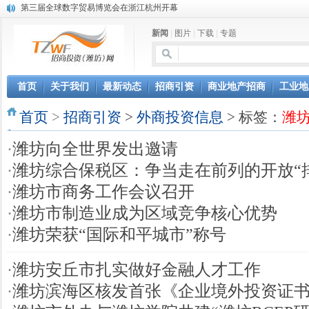
第三届全球数字贸易博览会在浙江杭州开幕
潍坊市招商局转：高密扑灰年画
新闻
|
图片
|
下载
|
专题
潍坊招商局讯：2024中日韩产业合作发展论坛开幕
昌乐大项目“拔节生长”赋能高质量发展
潍坊市招商局转：潍坊港入选国家级5G工厂
格润麦尔高端淀粉预混料智能制造项目顺利通过验收
首页
关于我们
最新动态
招商引资
商业地产招商
工业地
潍坊招商局转：潍坊的冬日“秋景”
首页
潍坊招商局转：潍坊历史名人--燕肃
>
招商引资
>
外商投资信息
> 标签：
潍
香港上市公司投资信息
·
潍坊向全世界发出邀请
欢聚潍坊·2024青岛啤酒 畅享节今晚启幕
·
潍坊综合保税区：争当走在前列的开放“
·
潍坊市商务工作会议召开
·
潍坊市制造业成为区域竞争核心优势
·
潍坊荣获“国际和平城市”称号
·
潍坊安丘市扎实做好金融人才工作
·
潍坊滨海区核发首张《企业境外投资证