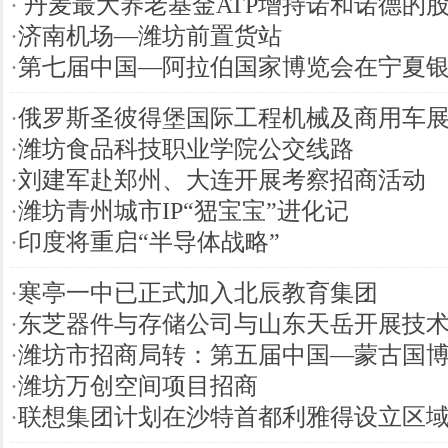
·
丹麦最大养老基金ATP增持诺和诺德的
·
济南机场—潍坊前置货站
·
第七届中国—阿拉伯国家博览会在宁夏
·
俄罗斯圣彼得堡国际工程机械及商用车
·
潍坊食品科技职业学院公交线路
·
刘建军赴郑州、大连开展考察招商活动
·
潍坊青州城市IP“峱宝宝”进化记
·
印度将重启“半导体战略”
·
寒亭一中已正式加入北辰教育集团
·
东芝器件与存储公司与山东天岳开展技
·
潍坊市招商局转：第五届中国—蒙古国
·
潍坊万创空间项目招商
·
联想集团计划在沙特首都利雅得设立区