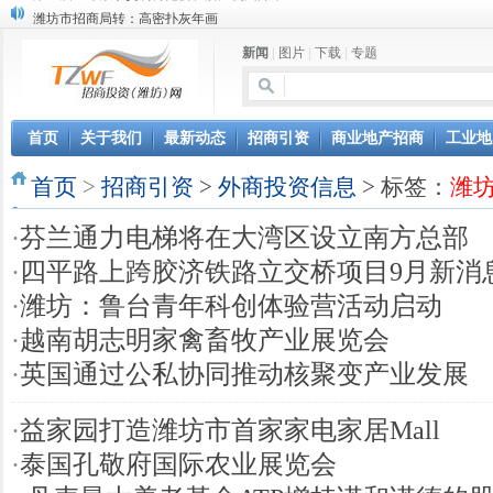
潍坊市招商局转：高密扑灰年画
潍坊招商局讯：2024中日韩产业合作发展论坛开幕
新闻
|
图片
|
下载
|
专题
昌乐大项目“拔节生长”赋能高质量发展
潍坊市招商局转：潍坊港入选国家级5G工厂
格润麦尔高端淀粉预混料智能制造项目顺利通过验收
潍坊招商局转：潍坊的冬日“秋景”
首页
关于我们
最新动态
招商引资
商业地产招商
工业地
潍坊招商局转：潍坊历史名人--燕肃
首页
香港上市公司投资信息
>
招商引资
>
外商投资信息
> 标签：
潍
欢聚潍坊·2024青岛啤酒 畅享节今晚启幕
·
芬兰通力电梯将在大湾区设立南方总部
第三届全球数字贸易博览会在浙江杭州开幕
·
四平路上跨胶济铁路立交桥项目9月新消
·
潍坊：鲁台青年科创体验营活动启动
·
越南胡志明家禽畜牧产业展览会
·
英国通过公私协同推动核聚变产业发展
·
益家园打造潍坊市首家家电家居Mall
·
泰国孔敬府国际农业展览会