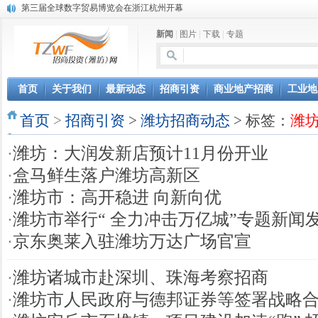
第三届全球数字贸易博览会在浙江杭州开幕
潍坊市招商局转：高密扑灰年画
新闻
|
图片
|
下载
|
专题
潍坊招商局讯：2024中日韩产业合作发展论坛开幕
昌乐大项目“拔节生长”赋能高质量发展
潍坊市招商局转：潍坊港入选国家级5G工厂
格润麦尔高端淀粉预混料智能制造项目顺利通过验收
首页
关于我们
最新动态
招商引资
商业地产招商
工业地
潍坊招商局转：潍坊的冬日“秋景”
首页
潍坊招商局转：潍坊历史名人--燕肃
>
招商引资
>
潍坊招商动态
> 标签：
潍
香港上市公司投资信息
·
潍坊：大润发新店预计11月份开业
欢聚潍坊·2024青岛啤酒 畅享节今晚启幕
·
盒马鲜生落户潍坊高新区
·
潍坊市：高开稳进 向新向优
·
潍坊市举行“ 全力冲击万亿城”专题新闻
·
京东奥莱入驻潍坊万达广场官宣
·
潍坊诸城市赴深圳、珠海考察招商
·
潍坊市人民政府与德邦证券等签署战略