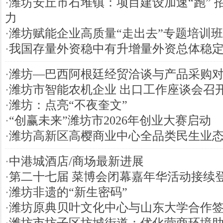
·
潍坊安丘市石堆镇：项目建设加速“跑” 
力
·
潍坊赋能企业高质量“走出去”专题培训
·
我国存量外资稳中有升增量外资总体稳
·
潍坊—巴西阿根廷经贸洽谈与产品采购
·
潍坊市智能农机企业 出口工作座谈会召
·
潍坊：点亮“不夜奎文”
·
“创赢未来”潍坊市2026年创业大赛启动
·
潍坊高新区高樱商业中心全品类民生业
·
中港城酒店/商场最新进展
·
第二十七届 菜博会闭幕嘉年华活动接续
·
潍坊非遗的“新生密码”
·
潍坊原典贝叶文化中心与山东大学合作
·
潍坊市坊子区坊城街道：优化营商环境