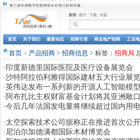
第三届全球数字贸易博览会在浙江杭州开幕
潍坊市招商局转：高密扑灰年画
新闻
|
图片
|
下载
|
专题
潍坊招商局讯：2024中日韩产业合作发展论坛开幕
昌乐大项目“拔节生长”赋能高质量发展
潍坊市招商局转：潍坊港入选国家级5G工厂
格润麦尔高端淀粉预混料智能制造项目顺利通过验收
首页
关于我们
最新动态
招商引资
商业地产招商
工业地
潍坊招商局转：潍坊的冬日“秋景”
首页
潍坊招商局转：潍坊历史名人--燕肃
>
产品招商
>
招商信息
> 标签：
招商局
总
香港上市公司投资信息
·
印度新德里国际医院及医疗设备展览会
欢聚潍坊·2024青岛啤酒 畅享节今晚启幕
·
沙特阿拉伯利雅得国际建材五大行业展
·
英伟达发布一系列新的开源人工智能模
·
阿布扎比主权财富基金计划将其亚洲敞
·
今后几年法国发电量将继续超过国内用
·
太空探索技术公司据称正在推进首次公
·
尼泊尔加德满都国际木材博览会