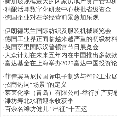
·
新加坡规模最大的两家房地产资产管理
·
精酿活啤数字化研发中心获批省级资金
·
德国企业对在华经营前景愈加乐观
·
伊朗德黑兰国际纺织及服装机械展览会
·
德国工业界正面临越来越严重的初级材
·
英国萨里国际汉普顿宫节日展览会
·
大众计划在未来五年内在中国推出多款
·
富达基金在上海举办2025富达中国投资
·
菲律宾马尼拉国际电子制造与智能工业
·
招商热词“场景”的定义
·
莱茵化学（青岛）有限公司-举行扩产剪
·
潍坊寿北水稻迎来收获季
·
百余名潍坊健儿 “出征”十五运