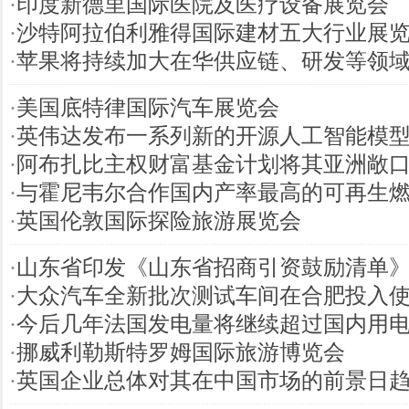
·
印度新德里国际医院及医疗设备展览会
·
沙特阿拉伯利雅得国际建材五大行业展
·
苹果将持续加大在华供应链、研发等领
·
美国底特律国际汽车展览会
·
英伟达发布一系列新的开源人工智能模
·
阿布扎比主权财富基金计划将其亚洲敞
·
与霍尼韦尔合作国内产率最高的可再生
·
英国伦敦国际探险旅游展览会
·
山东省印发《山东省招商引资鼓励清单
·
大众汽车全新批次测试车间在合肥投入
·
今后几年法国发电量将继续超过国内用
·
挪威利勒斯特罗姆国际旅游博览会
·
英国企业总体对其在中国市场的前景日