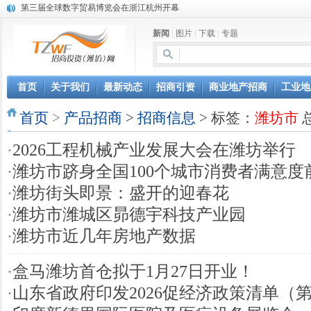
第三届全球数字贸易博览会在浙江杭州开幕
潍坊市招商局转：高密扑灰年画
新闻
|
图片
|
下载
|
专题
潍坊招商局讯：2024中日韩产业合作发展论坛开幕
昌乐大项目“拔节生长”赋能高质量发展
潍坊市招商局转：潍坊港入选国家级5G工厂
格润麦尔高端淀粉预混料智能制造项目顺利通过验收
首页
关于我们
最新动态
招商引资
商业地产招商
工业地
潍坊招商局转：潍坊的冬日“秋景”
首页
潍坊招商局转：潍坊历史名人--燕肃
>
产品招商
>
招商信息
> 标签：
潍坊市
总
香港上市公司投资信息
·
2026工程机械产业发展大会在潍坊举行
欢聚潍坊·2024青岛啤酒 畅享节今晚启幕
·
潍坊市跻身全国100个城市消费者满意度
·
潍坊街头即景：盛开的迎春花
·
潍坊市潍城区昴德宇科技产业园
·
潍坊市近几年房地产数据
·
盒马潍坊首仓拟于1月27日开业！
·
山东省政府印发2026促经济政策清单（