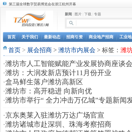
第三届全球数字贸易博览会在浙江杭州开幕
潍坊市招商局转：高密扑灰年画
新闻
|
图片
|
下载
|
专题
潍坊招商局讯：2024中日韩产业合作发展论坛开幕
昌乐大项目“拔节生长”赋能高质量发展
潍坊市招商局转：潍坊港入选国家级5G工厂
格润麦尔高端淀粉预混料智能制造项目顺利通过验收
首页
关于我们
最新动态
招商引资
商业地产招商
工业地
潍坊招商局转：潍坊的冬日“秋景”
首页
潍坊招商局转：潍坊历史名人--燕肃
>
展会招商
>
潍坊市内展会
> 标签：
潍
香港上市公司投资信息
·
潍坊市人工智能赋能产业发展协商座谈
欢聚潍坊·2024青岛啤酒 畅享节今晚启幕
·
潍坊：大润发新店预计11月份开业
·
盒马鲜生落户潍坊高新区
·
潍坊市：高开稳进 向新向优
·
潍坊市举行“ 全力冲击万亿城”专题新闻
·
京东奥莱入驻潍坊万达广场官宣
·
潍坊诸城市赴深圳、珠海考察招商