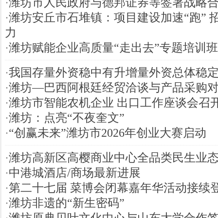
·
潍坊市人民政府与德邦证券等签署战略
·
潍坊安丘市石堆镇：项目建设加速“跑” 
力
·
潍坊赋能企业高质量“走出去”专题培训
·
我国存量外资稳中有升增量外资总体稳
·
潍坊—巴西阿根廷经贸洽谈与产品采购
·
潍坊市智能农机企业 出口工作座谈会召
·
潍坊：点亮“不夜奎文”
·
“创赢未来”潍坊市2026年创业大赛启动
·
潍坊高新区高樱商业中心全品类民生业
·
中港城酒店/商场最新进展
·
第二十七届 菜博会闭幕嘉年华活动接续
·
潍坊非遗的“新生密码”
·
潍坊原典贝叶文化中心与山东大学合作