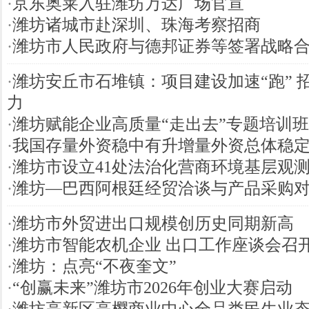
·
京东奥莱入驻潍坊万达广场官宣
·
潍坊诸城市赴深圳、珠海考察招商
·
潍坊市人民政府与德邦证券等签署战略
·
潍坊安丘市石堆镇：项目建设加速“跑” 
力
·
潍坊赋能企业高质量“走出去”专题培训
·
我国存量外资稳中有升增量外资总体稳
·
潍坊市设立41处法治化营商环境基层观
·
潍坊—巴西阿根廷经贸洽谈与产品采购
·
潍坊市外贸进出口规模创历史同期新高
·
潍坊市智能农机企业 出口工作座谈会召
·
潍坊：点亮“不夜奎文”
·
“创赢未来”潍坊市2026年创业大赛启动
·
潍坊高新区高樱商业中心全品类民生业