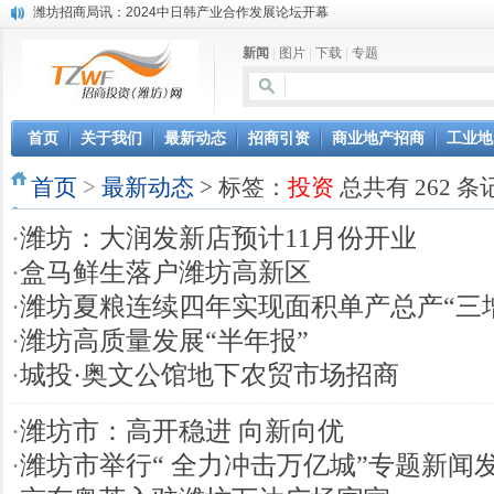
潍坊招商局讯：2024中日韩产业合作发展论坛开幕
昌乐大项目“拔节生长”赋能高质量发展
新闻
|
图片
|
下载
|
专题
潍坊市招商局转：潍坊港入选国家级5G工厂
格润麦尔高端淀粉预混料智能制造项目顺利通过验收
潍坊招商局转：潍坊的冬日“秋景”
潍坊招商局转：潍坊历史名人--燕肃
首页
关于我们
最新动态
招商引资
商业地产招商
工业地
香港上市公司投资信息
欢聚潍坊·2024青岛啤酒 畅享节今晚启幕
首页
>
最新动态
> 标签：
投资
总共有 262 条
第三届全球数字贸易博览会在浙江杭州开幕
潍坊市招商局转：高密扑灰年画
·
潍坊：大润发新店预计11月份开业
·
盒马鲜生落户潍坊高新区
·
潍坊夏粮连续四年实现面积单产总产“三
·
潍坊高质量发展“半年报”
·
城投·奥文公馆地下农贸市场招商
·
潍坊市：高开稳进 向新向优
·
潍坊市举行“ 全力冲击万亿城”专题新闻