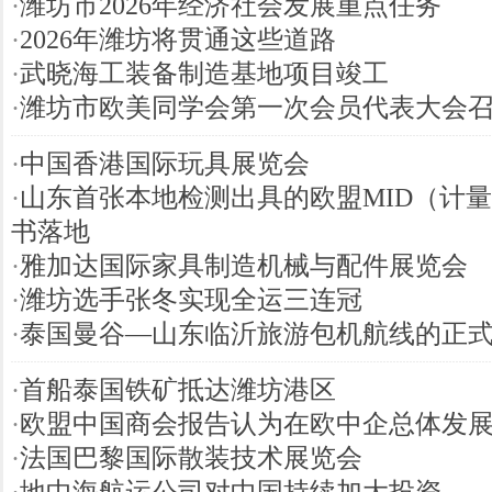
·
潍坊市2026年经济社会发展重点任务
·
2026年潍坊将贯通这些道路
·
武晓海工装备制造基地项目竣工
·
潍坊市欧美同学会第一次会员代表大会
·
中国香港国际玩具展览会
·
山东首张本地检测出具的欧盟MID（计
书落地
·
雅加达国际家具制造机械与配件展览会
·
潍坊选手张冬实现全运三连冠
·
泰国曼谷—山东临沂旅游包机航线的正
·
首船泰国铁矿抵达潍坊港区
·
欧盟中国商会报告认为在欧中企总体发
·
法国巴黎国际散装技术展览会
·
地中海航运公司对中国持续加大投资