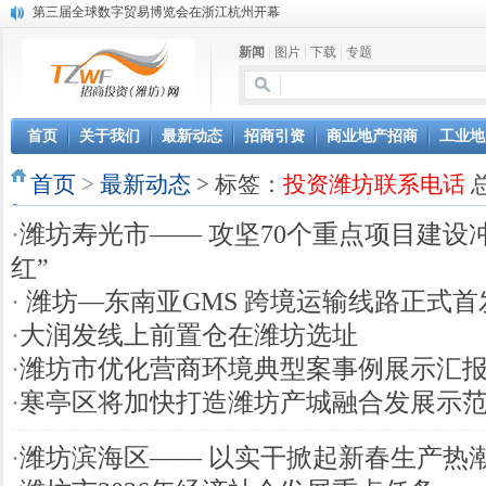
第三届全球数字贸易博览会在浙江杭州开幕
潍坊市招商局转：高密扑灰年画
新闻
|
图片
|
下载
|
专题
潍坊招商局讯：2024中日韩产业合作发展论坛开幕
昌乐大项目“拔节生长”赋能高质量发展
潍坊市招商局转：潍坊港入选国家级5G工厂
格润麦尔高端淀粉预混料智能制造项目顺利通过验收
首页
关于我们
最新动态
招商引资
商业地产招商
工业地
潍坊招商局转：潍坊的冬日“秋景”
首页
潍坊招商局转：潍坊历史名人--燕肃
>
最新动态
> 标签：
投资潍坊联系电话
总
香港上市公司投资信息
·
潍坊寿光市—— 攻坚70个重点项目建设
欢聚潍坊·2024青岛啤酒 畅享节今晚启幕
红”
·
潍坊—东南亚GMS 跨境运输线路正式首
·
大润发线上前置仓在潍坊选址
·
潍坊市优化营商环境典型案事例展示汇
·
寒亭区将加快打造潍坊产城融合发展示
·
潍坊滨海区—— 以实干掀起新春生产热