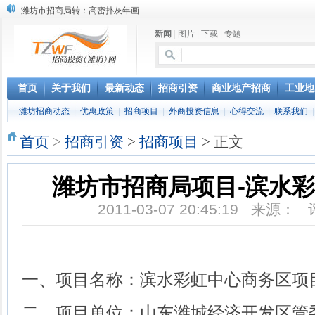
潍坊市招商局转：高密扑灰年画
潍坊招商局讯：2024中日韩产业合作发展论坛开幕
新闻
|
图片
|
下载
|
专题
昌乐大项目“拔节生长”赋能高质量发展
潍坊市招商局转：潍坊港入选国家级5G工厂
格润麦尔高端淀粉预混料智能制造项目顺利通过验收
潍坊招商局转：潍坊的冬日“秋景”
首页
关于我们
最新动态
招商引资
商业地产招商
工业地
潍坊招商局转：潍坊历史名人--燕肃
潍坊招商动态
|
优惠政策
|
招商项目
|
外商投资信息
|
心得交流
|
联系我们
香港上市公司投资信息
欢聚潍坊·2024青岛啤酒 畅享节今晚启幕
首页
>
招商引资
>
招商项目
> 正文
第三届全球数字贸易博览会在浙江杭州开幕
潍坊市招商局项目-滨水
2011-03-07 20:45:19 来源：
一、项目名称：滨水彩虹中心商务区项
二、项目单位：山东潍城经济开发区管