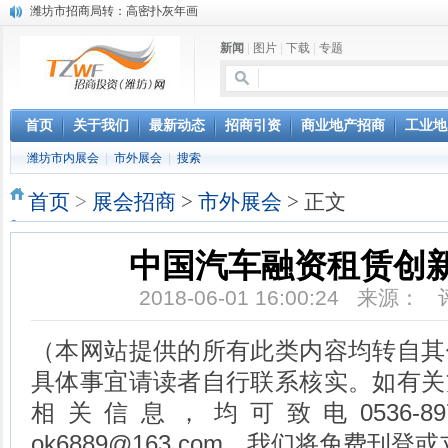
潍坊市招商局转：高密扑灰年画
潍坊招商局讯：2024中日韩产业合作发展论坛开幕
新闻
|
图片
|
下载
|
专题
昌乐大项目“拔节生长”赋能高质量发展
潍坊市招商局转：潍坊港入选国家级5G工厂
格润麦尔高端淀粉预混料智能制造项目顺利通过验收
潍坊招商局转：潍坊的冬日“秋景”
首页
关于我们
最新动态
招商引资
商业地产招商
工业地
潍坊招商局转：潍坊历史名人--燕肃
潍坊市内展会
|
市外展会
|
搜索
香港上市公司投资信息
欢聚潍坊·2024青岛啤酒 畅享节今晚启幕
首页
>
展会招商
>
市外展会
> 正文
第三届全球数字贸易博览会在浙江杭州开幕
中国汽车融资租赁创
2018-06-01 16:00:24 来源：
（本网站提供的所有此类内容均转自其
具体事宜请读者自行联系核实。如有关
相关信息，均可致电0536-8970
ok6889@163.com
。我们将免费刊登或