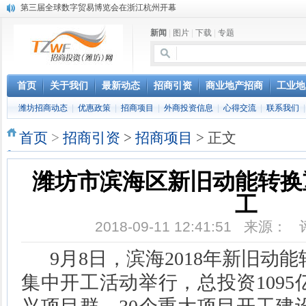
第三届全球数字贸易博览会在浙江杭州开幕
潍坊市招商局转：高密扑灰年画
新闻
|
图片
|
下载
|
专题
潍坊招商局讯：2024中日韩产业合作发展论坛开幕
昌乐大项目“拔节生长”赋能高质量发展
潍坊市招商局转：潍坊港入选国家级5G工厂
格润麦尔高端淀粉预混料智能制造项目顺利通过验收
首页
关于我们
最新动态
招商引资
商业地产招商
工业地
潍坊招商局转：潍坊的冬日“秋景”
潍坊招商动态
|
优惠政策
|
招商项目
|
外商投资信息
|
心得交流
|
联系我们
潍坊招商局转：潍坊历史名人--燕肃
香港上市公司投资信息
首页
>
招商引资
>
招商项目
> 正文
欢聚潍坊·2024青岛啤酒 畅享节今晚启幕
潍坊市滨海区新旧动能转换
工
2018-09-11 12:41:51 来源：
9月8日，滨海2018年新旧动
集中开工活动举行，总投资1095