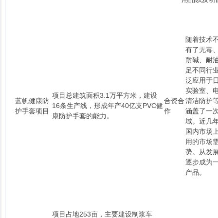
随着技术不
有了无毒
耐碱、耐
足不同行
泛应用于
实验室、
项目总建筑面积3.1万平方米，建设
蓝帆健康防
合资合
清洁防护
16条生产线，形成年产40亿支PVC健
护手套项目
作
涵盖了一
康防护手套的能力。
域。近几年
国内市场
用的市场
势。从发展
逐步成为
产品。
项目占地253亩，主要建设制浆车