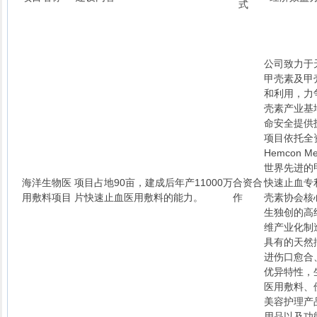
式
公司致力于
甲壳素及甲
和利用，力
壳素产业基
命安全提供
项目依托全
Hemcon Med
世界先进的
海洋生物医
项目占地90亩，建成后年产11000万
合资合
快速止血专
用敷料项目
片快速止血医用敷料的能力。
作
壳素协会核
生独创的高
维产业化制
具有的天然
进伤口愈合
优异特性，
医用敷料、
美容护理产
用品以及功