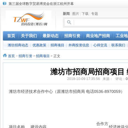
第三届全球数字贸易博览会在浙江杭州开幕
潍坊市招商局转：高密扑灰年画
新闻
|
图片
|
下载
|
专题
潍坊招商局讯：2024中日韩产业合作发展论坛开幕
昌乐大项目“拔节生长”赋能高质量发展
潍坊市招商局转：潍坊港入选国家级5G工厂
格润麦尔高端淀粉预混料智能制造项目顺利通过验收
首页
关于我们
最新动态
招商引资
商业地产招商
工业地
潍坊招商局转：潍坊的冬日“秋景”
潍坊招商动态
|
优惠政策
|
招商项目
|
外商投资信息
|
心得交流
|
联系我们
潍坊招商局转：潍坊历史名人--燕肃
香港上市公司投资信息
首页
>
招商引资
>
招商项目
> 正文
欢聚潍坊·2024青岛啤酒 畅享节今晚启幕
潍坊市招商局招商项目 综
2018-10-09 17:35:56 来源： 评论：
0
潍坊市经济技术合作中心（原潍坊市招商局 电话0536-8970059）
合作方
项目名称
建设内容
经济效益