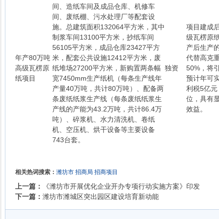
间、造纸车间及成品仓库、机修车
间、废纸棚、污水处理厂等配套设
施。总建筑面积132064平方米，其中
项目建成后
制浆车间13100平方米，抄纸车间
级瓦楞原
56105平方米，成品仓库23427平方
产后生产
年产80万吨
米，配套公共设施12412平方米，废
代替高克
高级瓦楞原
纸堆场27200平方米，新购置两条幅
独资
50%，将
纸项目
宽7450mm生产纸机（每条生产线年
预计年可实
产量40万吨，共计80万吨）、配备两
利税5亿元
条废纸纸浆生产线（每条废纸纸浆生
位，具有
产线的产能为43.2万吨，共计86.4万
效益。
吨）、碎浆机、水力清洗机、卷纸
机、空压机、烘干设备等主要设备
743台套。
相关热词搜索：
潍坊市
招商局
招商项目
上一篇：
《潍坊市开展优化企业开办专项行动实施方案》印发
下一篇：
潍坊市潍城区突出园区建设培育新动能