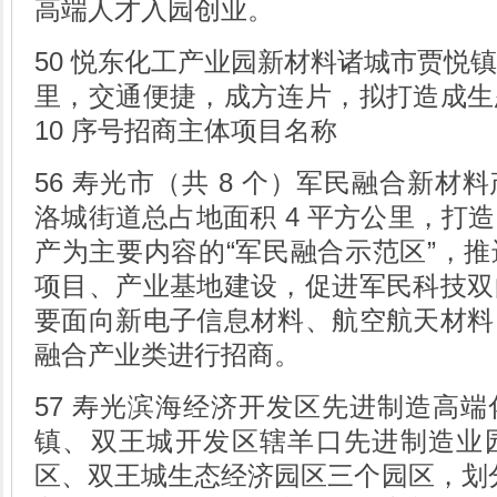
高端人才入园创业。
50 悦东化工产业园新材料诸城市贾悦镇总
里，交通便捷，成方连片，拟打造成生
10 序号招商主体项目名称
56 寿光市（共 8 个）军民融合新材
洛城街道总占地面积 4 平方公里，打
产为主要内容的“军民融合示范区”，
项目、产业基地建设，促进军民科技双
要面向新电子信息材料、航空航天材料
融合产业类进行招商。
57 寿光滨海经济开发区先进制造高端化工寿光市羊口镇、侯镇、双王城开发区辖羊口先进制造业园区、侯镇海洋化工园区、双王城生态经济园区三个园区，划分为六个功能区：80 平方公里的先进制造业产业区、高新技术产业区、10 平方公里的临港物流产业区、20 平方公里的海洋精细化工产业区、20 平方公里的生态旅游产业区、中心商务区。重点发展先进制造业、加工业、新能源、新材料；生物基新材料、高端精细化工、大型仓储物流、大型装备制造、新型能源、生态循环等产业。 58 城市产业综合体产业园区寿光市洛城街道以创新创业示范产业园为载体，高标准规划建设科创服务中心、科技孵化中心等，打造集科技研发、创新孵化、成果转化、仓储物流、展览展示、商务办公、生活服务于一体的多功能城市产业综合体。依托企业自身土地、资金、厂房等要素，重点招引数字技术、信息科技、智能技术、生物工程等前沿高端新技术，培植生物基、新能源、人力资源、生物医药等新产业。 59 现代生物产业园高端装备生物基新材料潍坊（寿光）高新区总规划面积 14.2 平方公里，已形成高端装备制造业、生物基新材料为代表的产业发展格局，推动生物基新材料、生物医药等生物智造新兴产业规模化发展，高端装备制造产业高端化发展，以现有龙头骨干企业为依托，重点培育装备制造、农副产品深加工、生物基新材料和医药等产业集群。 60 建筑建造新材料产业园新材料寿光市田柳镇规划面积为 3 平方公里，以打造建筑建造新材料产业园为导向，新龙集团 1 万吨（芳纶）特种功能性新材料、祥生科技 CPVC 消防管材等项目已具规模，不断延伸并形成完整的建筑新材料产业链，重点面向建筑新材料产业招商。 61 智慧农业装备产业园现代农业寿光市文家街道占地 1000 亩，主要包括创新创业区、交易区、展示示范区、生产仓储加工区等四大功能分区。主要面向温室工程、温室材料、高档农膜、自动卷帘机和智能水肥一体机、温室机械、智能控制器等生产销售企业招商。 11 序号招商主体项目名称 项目类别 建设地点 项目概况联系人及联系方式 62 高分子新材料产业园新材料寿光市侯镇化工产业园规划占地 2000 亩，主要规划建设三个板块：“生物基医药高分子区、功能高分子区、特种高分子区。重点面向碳纤维、改性材料、高分子纤维、水溶性聚合物、减水剂、高端生物医药等高分子材料及工艺，招引聚合新材料、合成橡胶、水处理剂、高档溶剂等新材料产业招商，打造国内领先的科技、环保、国际化高分子新材料生产基地和产业集聚中心。 63 鲁丽木业生态产业园生态木业寿光市侯镇位于寿光（滨海）产业园，规划面积 3000 亩，主要建设基础材料自卸生产区、智慧化家居产品生产区、物流贸易区和综合服务区等功能区。优先发展木业加工、家具家装、物流贸易、五金机械和其他先进制造业项目，着力打造研发设计、生产制造、展览展示、贸易流通为一体的产业集群，加快产业转型升级，推动新旧动能转换，不断提升发展成效和整体实力，努力建成国内一流、亚洲最大的高端木制品加工产业园区。 64 安丘市（共 5 个）创智谷精密制造产业园新一代信息技术安丘经济开发区项目占地 3000 亩，是集生产、研发、办公、商住和生活于一体的产城融合功能区，由生产研发、办公服务、生活居住三大集群板块和若干小配套板块组成。其中，生产研发板块 1720 亩，主要吸引以歌尔为主体的微电子、新型电子元器件、计算机及网络、信息安全、通信等领域企业落户，为其提供生产平台，打造“精密制造产业基地”。办公服务板块 300 亩，重点引进科研机构、研发团队，搭建政产学研金服用合作平台；生活居住板块 1000 亩，提供居住、教育、娱乐休闲等综合性服务。面向人工智能、电子信息等产业招商。刘 江 永 0536-8025 253 65 安丘农谷 现代农业安丘市兴安街道办事处项目占地 1.1 万亩，立足安丘优质农业基础，叫响“安丘农耕”标志品牌，瞄准国内外高端食品农产品市场，探索企业总部、科研孵化、原料交易、仓储保鲜、产品深加工、冷链物流、创客空间、品牌运营、综合服务等功能业态发展新路径，面向食品深加工、电子商务、金融服务、检测平台等产业招商。 66 节能环保新材料产业园新材料安丘市新安街道办事处项目规划占地 1 万亩，设置管理服务区、生产加工区、尾废处理区、原料存放区四大功能区，通过引导、规范、推动行业企业转型升级，与领军企业、行业协会、技术专家合作，集聚发展新材料产业。面向节能环保装备、新材料研发、科研机构等开展合作招商。 12 序号招商主体项目名称 项目类别 建设地点 项目概况联系人及联系方式 67 装备制造产业园高端装备安丘市兴安街道办事处项目规划占地 6500 亩，建设四个特色园中园：高端装备制造区、高新科技产业区、新型建材产业区、现代商贸服务区，面向智能制造、节能环保、高端成套装备等产业招商。 68 电子信息产业园新一代信息技术安丘市新安街道办事处项目采取“产业+配套、平台+生态、技术+赋能”的融合发展模式，规划起步阶段用地 330 亩，产业用地和配套用地同步开发、一体推进，建设电子信息产业高标准多层承载体，孵化、加速微电子、电子元器件、计算机及网络、信息安全通信等产业项目。面向数字经济、电子信息、网络安全等产业招商。 69 高密市（共 8 个）仁和省级化工产业园高端化工高密市姜庄镇该项目以豪迈连续流化工微反技术和装备为支撑，建设国家级精细化工示范基地、连续流微通道技术示范园、化学家创新创业平台。刘 帅 ， 0536-2716 136 70 欧比特高密航空产业园项目智能制造高密市经济开发区该项目计划投资 3.5-5 亿元，占地 300 亩，共建设高密-欧比特航空飞行营地项目和高密通用航空飞行器研发-制造基地项目。 71 红高粱小镇文化旅游高密市东北乡文化发展区该项目规划面积 3.4 平方公里，突出莫言、红高粱文化品牌，高站位统筹东北乡文化旅游产业发展，高起点规划、高标准建设，打造全国知名的文化旅游名镇。 72 颐乐健康综合体医养健康高密市朝阳街道该项目规划建筑面积 27.3 万平方米，围绕“医、养、康、学”四大主题，规划建设第二人民医院、颐养中心、康复中心、老年大学四大功能板块，争创省级医养结合示范项目。 73 五金产业园智能制造高密市姜庄镇该园区规划面积约 1565 亩，立足五金制造业基础，打造高标准五金集聚示范区、国内知名五金产业基地。面向合页、拉手、插销、钉子及其他五金配件生产企业招商。 13 序号招商主体项目名称 项目类别 建设地点 项目概况联系人及联系方式 74 晏子文化旅游小镇文化旅游高密市胶河生态发展区该项目主要围绕晏子湖建设晏王城集中居住区、晏王庙、晏邑、晏园。目前该项目正积极引资引智，欢迎国内外文化旅游产业集团进驻，携手共建。 75 新能源汽车产业园新能源高密市高新区该项目规划用地面积 3670 亩，主要建设集研发、生产、销售于一体的汽车产业园。其中传统油汽车，规划占地 2000 亩，新能源汽车规划占地 1670 亩，引进聚集国内顶尖新能源汽车研发生产企业进驻。 76 五龙河田园综合体现代农业高密市柴沟镇该项目规划占地 8 平方公里，现已落户五龙河湿地公园、蓝莓樱桃采摘园、藟鑫果蔬示范园、平欧杂交榛农旅园和青少年创新教育基地等单体项目，重点招引涵盖文旅休闲、颐养康疗、田园居住、产品加工、文化教育的循环农业、创意农业、农事体验、共享农业、智慧农业等新型田园综合体项目。 77 昌邑市（共 13 个）下营化工产业园高端化工昌邑滨海（下营）经济开发区园区为山东省政府认定的化工园区，规划面积 45.5 平方公里，具有完善的配套设施和承载聚集能力，日供水能力 5.8 万立方，完全能够满足大型化工项目用地需求。重点发展高端石化产业、生物医药中间体产业、盐化工等产业。赵 东 锜 ， 0536-7126 228 78 龙池化工产业园高端化工昌邑市龙池镇园区为山东省政府认定的化工园区，规划面积 12.94 平方公里，重点发展精细化工、海洋化工、生物化工、新材料化工等产业，打造企业小循环、产业中循环、园区大循环的精细化工专业园区。园区建成区北部现有 7000 余亩盐田均为工矿用地，为项目落户提供了充分的发展空间。 79 石油化工新材料产业园高端化工昌邑滨海（下营）经济开发区园区规划面积 34 平方公里，建设国家级高端石化基地。以基地化、链条化、智能化和炼化一体化为方向，引进高端项目、核心技术、科技平台和重点人才，全面优化产业布局和产品结构，打造山东乃至全国石化产业转型升级的重要平台和区域经济重要增长极。 80 智能装备制造产业园智能制造昌邑市围子街道园区规划面积 5000 亩，重点瞄准世界 500 强、中国 500 强企业中的装备制造企业，实施定向招商、高位招商，以智能化、绿色化、数字化为方向，重点发展智能制造、高端装备、汽车制造、工业服务，全力培育 500 亿级智能装备制造产业集群。 81 生态食品产业园食品加工昌邑市柳疃镇园区规划面积 3000 亩，总投资 42 亿元，建设 20 万头进口澳大利亚活牛、200 万只新疆肉羊、澳洲海鲜深加工等“五大板块”，形成多领域覆盖、全产业链布局，培育千亿级生态食品产业集群。面向食品加工、现代物流、电子商务、金融服务、科研检测等产业招商。 14 序号招商主体项目名称 项目类别 建设地点 项目概况联系人及联系方式 82 康洁环卫产业园高端装备昌邑市围子街道园区建筑面积 17.2 万平方米，总投资 5.2 亿元，重点引进环境设备、特种制衣、职业教育、生产性服务业、高端环卫装备等项目，打造百亿级全产业链发展的“产学研用”一体，环卫、制衣、交易、机械全产业链发展的综合性产业园区。 83 高铁新城 重点片区昌邑市围子街道园区位于昌邑市区东南部,规划范围 15 平方公里，以高铁经济、苗圃产业为核心，将规划建设农创园、特色美食街、商贸办公、高端居住、苗圃展销等复合功能区。重点对接房地产企业与职业院校。 84 潍水农业公园现代农业饮马镇、石埠经济发展区总面积 50 平方公里，总投资 36 亿元，主要是整合现有农业、文旅等发展资源，建设农业综合服务机构、研发机构、示范园区和农村改革发展等项目，打造片区化乡村振兴样板区，重点发展种植示范园、温室生产示范园、土壤采集分析、乡村记忆博物馆、农产品展示馆、农业教育培训学校等。 85 高铁新材料配套产业园新材料昌邑滨海（下营）经济开发区园区规划面积 1700 亩，总投资 60 亿元，主要发展高铁配套产品的生产及研发产业。主要招引高铁配套产品生产企业，产品主要包括：速凝喷涂橡胶沥青防水涂料、高铁结构件、桥梁支座、高铁减震垫板用弹性体等。 86 职教大学片区招院引校昌邑市奎聚街道规划面积 3000 亩，以山东环境工程职业学院建设为带动，建筑面积 40 万平方米，办学规模 2～ 3 万人，规划打造环境工程技术、环境监测与控制技术、环境信息技术、环境规划与管理、环境艺术设计、智能控制技术、机械制造与自动化等七个专业。主要招引高等教育，特别是环保产业与教育融合的项目、院校。 87 柳疃工业园新材料昌邑市柳疃镇园区规划面积 10 平方公里，重点引进纺织印染、超纤新材料、食品加工等产业项目。基础设施总体配套已基本完成，区内达到“七通一平”标准，“五纵六横”交通网全面建成。打造了超纤新材料产业园和生态食品产业园 2 个特色“园中园”，并已初具规模。 88 潍水田园综合体文化旅游昌邑市石埠经济发展区总投资 50 亿元，规划面积 20 平方公里，规划建设核心区、生态景观区、辐射带动区三大板块，配套循环农业、文旅休闲、颐养康疗、加工物流等功能区。招引文化旅游、基础设施建设相关企业。 15 序号招商主体项目名称 项目类别 建设地点 项目概况联系人及联系方式 89 昌邑市滨海先进制造业产业园区高端化工 滨海区规划占地 5000 亩，已引进奥利通机床机械、德润动力设备、莱德管阀、巨力管业等项目。重点招引装备制造业、新能源、光电信息、物流加工产业。 90 临朐县（共 15 个）中国高端铝加工产业园工业制造东城街道工业园可利用土地面积 6922 亩，依托临朐铝业集群优势和行业影响力，以铝精深加工和终端产品为主攻方向，面向国内外高端优质铝业生产加工企业，重点招引工业铝材、高端节能门窗项目、全铝家居、新型建材等项目。李 晓 飞 166536650 28 91 新材料产业园新材料龙山高新技术产业园总用地面积 9604 亩，以临朐化工园区为依托，重点招引化工新材料、精细化工、新型煤化 16 序号招商主体项目名称 项目类别 建设地点 项目概况联系人及联系方式 97 沂山综合开发项目文化旅游国家 5A 级旅游景区沂蒙山旅游区沂山景区项目以神龙大峡谷、法云寺为依托向周边辐射，主要建设沂山客运索道、生态木屋群、森林特色小镇、景区酒店、房车宿营地等项目，拟招引实力强、品牌优、信誉好的知名企业集团，共同参与项目开发，打造中国著名的山岳型休闲养生度假旅游目的地。 98 文化及电商产业园现代服务临朐县城关街道项目规划建设以文化创意、电商、创意研发为主的产业园区，建设文化大厦、文化广场、电商大厦、研发中心及商住配套设施等。拟招引发展潜力大、增长性强的电子商务类、文化类、广告类、科技类、软件类、互联网类企业入驻园区。 99 红叶小镇文化旅游文化旅游临朐县城关街道依托红叶小镇的建设规划进行相关项目的招商，主要建设樱花谷、画家村、特色展馆、凤凰古城、万寿宾馆、文化广场等景点，打造集旅游观光、健康颐养、休闲度假、文化体验为一体的特色小镇旅游项目。 100 九山薰衣草特色小镇精品旅游临朐县九山镇项目建成后，将成为世界单片面积最大的薰衣草花海、与法国普罗旺斯和日本北海道比肩的世界第三大薰衣草小镇。拟招引实力强、品牌优、信誉好的知名企业集团，共同参与项目开发。 101 龙湾康养小镇医养健康临朐县冶源镇充分发挥冶源镇山水文化、康养保健资源优势，打造龙湾康养特色小镇。项目分康养医疗项目区、龙湾古城项目区、老龙湾海浮山景区、休闲农业观光区、冶源水库项目区等五大板块。项目规划已委托高资质专业机构编制完成，拟招引有实力集团公司共同开发建设。 102 农产品冷链物流项目现代物流临朐县城关街道项目规划建设包含冷链仓储、产品配送等功能的大型农产品冷链物流仓储交易中心，打造辐射全国的农产品冷链中转基地。拟招引全国知名冷链物流企业入驻。 103 智能物流产业园现代物流临朐县东城街道项目主要建设集互联网、大数据、现代物流于一体的现代智能仓储及物流信息平台，涉及仓储管理、同城配送、供应链金融服务等领域。拟招引全国知名物流企业来临朐投资合作、共赢发展。 104 中高职一体化学校建设项目招院引校临朐县东城街道立足临朐县实际，规划建设一所混合所有制中高职一体化学校，首期拟开设门窗幕墙、旅游管理、机械制造、市场营销、电子商务等专业；二期拟开设农业、食品、化工、护理、养老服务等专业，面向国内知名教育集团招商。 17 序号招商主体项目名称 项目类别 建设地点 项目概况联系人及联系方式 105 昌乐县（共 9 个）比德文新能源智能制造产业园智能制造昌乐县朱刘街道规划面积 1500 亩，是比德文新能源汽车产业基地的重要组成部分。依托比德文控股集团有限公司，围绕新能源汽车动力电池、驱动电机、电控系统、高效变速器等关键零部件领域引进配套企业，整车