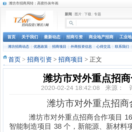
潍坊市招商局转：高密扑灰年画
潍坊招商局讯：2024中日韩产业合作发展论坛开幕
新闻
|
图片
|
下载
|
专题
昌乐大项目“拔节生长”赋能高质量发展
潍坊市招商局转：潍坊港入选国家级5G工厂
格润麦尔高端淀粉预混料智能制造项目顺利通过验收
潍坊招商局转：潍坊的冬日“秋景”
首页
关于我们
最新动态
招商引资
商业地产招商
工业地
潍坊招商局转：潍坊历史名人--燕肃
潍坊招商动态
|
优惠政策
|
招商项目
|
外商投资信息
|
心得交流
|
联系我们
香港上市公司投资信息
欢聚潍坊·2024青岛啤酒 畅享节今晚启幕
首页
>
招商引资
>
招商项目
> 正文
第三届全球数字贸易博览会在浙江杭州开幕
潍坊市对外重点招商
2020-02-24 18:42:08 来源：
潍坊市对外重点招商
潍坊市对外重点招商合作项目 160
智能制造项目 38 个，新能源、新材料项