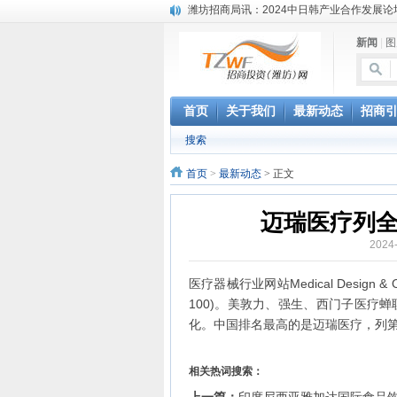
潍坊招商局讯：2024中日韩产业合作发展论
昌乐大项目“拔节生长”赋能高质量发展
新闻
|
图
潍坊市招商局转：潍坊港入选国家级5G工厂
格润麦尔高端淀粉预混料智能制造项目顺利
潍坊招商局转：潍坊的冬日“秋景”
潍坊招商局转：潍坊历史名人--燕肃
首页
关于我们
最新动态
招商
香港上市公司投资信息
搜索
欢聚潍坊·2024青岛啤酒 畅享节今晚启幕
第三届全球数字贸易博览会在浙江杭州开幕
首页
>
最新动态
> 正文
潍坊市招商局转：高密扑灰年画
迈瑞医疗列全
2024
医疗器械行业网站Medical Design & 
100)。美敦力、强生、西门子医疗
化。中国排名最高的是迈瑞医疗，列第
相关热词搜索：