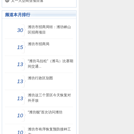
又一大型商业项目落
频道本月排行
潍坊市招商局转：潍坊峡山
30
区招商项目
潍坊市招商局
15
“潍坊马拉松”（潍马）比赛期
13
间交通...
潍坊行政区划图
13
潍坊这三个景区今天恢复对
13
外开放
“潍坊舰”首次访问潍坊
10
潍坊市有序恢复预防接种工
10