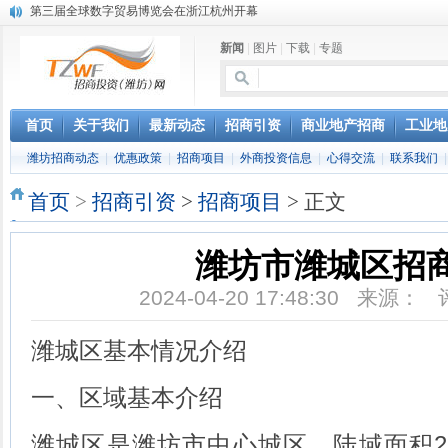
第三届全球数字贸易博览会在浙江杭州开幕
潍坊市招商局转：高密扑灰年画
新闻
|
图片
|
下载
|
专题
潍坊招商局讯：2024中日韩产业合作发展论坛开幕
昌乐大项目“拔节生长”赋能高质量发展
潍坊市招商局转：潍坊港入选国家级5G工厂
格润麦尔高端淀粉预混料智能制造项目顺利通过验收
首页
关于我们
最新动态
招商引资
商业地产招商
工业地
潍坊招商局转：潍坊的冬日“秋景”
潍坊招商动态
|
优惠政策
|
招商项目
|
外商投资信息
|
心得交流
|
联系我们
潍坊招商局转：潍坊历史名人--燕肃
香港上市公司投资信息
首页
>
招商引资
>
招商项目
> 正文
欢聚潍坊·2024青岛啤酒 畅享节今晚启幕
潍坊市潍城区招
2024-04-20 17:48:30 来源：
潍城区基本情况介绍
一、区域基本介绍
潍城区是潍坊市中心城区，陆域面积2