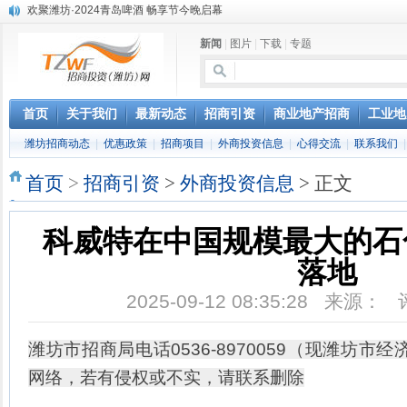
欢聚潍坊·2024青岛啤酒 畅享节今晚启幕
第三届全球数字贸易博览会在浙江杭州开幕
新闻
|
图片
|
下载
|
专题
潍坊市招商局转：高密扑灰年画
潍坊招商局讯：2024中日韩产业合作发展论坛开幕
昌乐大项目“拔节生长”赋能高质量发展
潍坊市招商局转：潍坊港入选国家级5G工厂
首页
关于我们
最新动态
招商引资
商业地产招商
工业地
格润麦尔高端淀粉预混料智能制造项目顺利通过验收
潍坊招商动态
|
优惠政策
|
招商项目
|
外商投资信息
|
心得交流
|
联系我们
潍坊招商局转：潍坊的冬日“秋景”
潍坊招商局转：潍坊历史名人--燕肃
首页
>
招商引资
>
外商投资信息
> 正文
香港上市公司投资信息
科威特在中国规模最大的石
落地
2025-09-12 08:35:28 来源：
潍坊市招商局电话0536-8970059（现潍坊
网络，若有侵权或不实，请联系删除