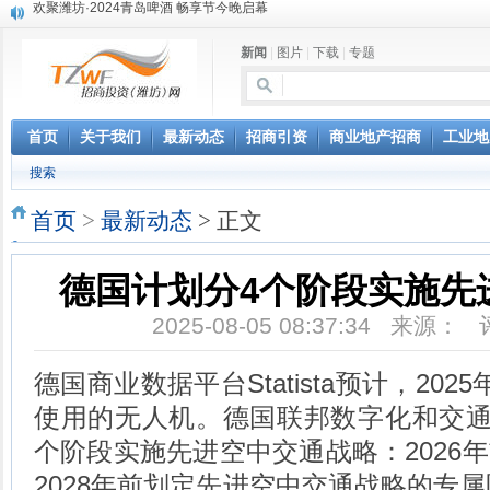
第三届全球数字贸易博览会在浙江杭州开幕
潍坊市招商局转：高密扑灰年画
新闻
|
图片
|
下载
|
专题
潍坊招商局讯：2024中日韩产业合作发展论坛开幕
昌乐大项目“拔节生长”赋能高质量发展
潍坊市招商局转：潍坊港入选国家级5G工厂
格润麦尔高端淀粉预混料智能制造项目顺利通过验收
首页
关于我们
最新动态
招商引资
商业地产招商
工业地
潍坊招商局转：潍坊的冬日“秋景”
搜索
潍坊招商局转：潍坊历史名人--燕肃
香港上市公司投资信息
首页
>
最新动态
> 正文
德国计划分4个阶段实施先
2025-08-05 08:37:34 来源：
德国商业数据平台Statista预计，20
使用的无人机。德国联邦数字化和交通部
个阶段实施先进空中交通战略：2026
2028年前划定先进空中交通战略的专属