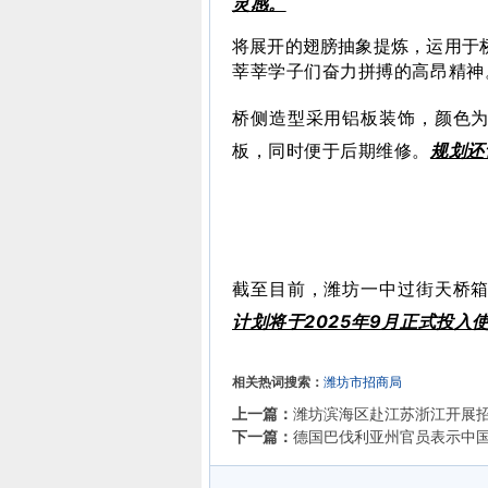
灵感。
将展开的翅膀抽象提炼，运用于
莘莘学子们奋力拼搏的高昂精神
桥侧造型采用铝板装饰，颜色
板，
同时便于后期维修。
规划还
截至目前，潍坊一中过街天桥
计划将于2025年9月正式投入
相关热词搜索：
潍坊市招商局
上一篇：
潍坊滨海区赴江苏浙江开展
下一篇：
德国巴伐利亚州官员表示中