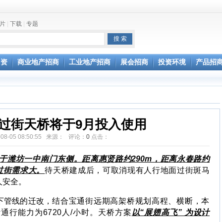
片
|
下载
|
专题
坛开幕
通过验收
引资
商业地产招商
工业地产招商
展会招商
投资环境
产品招
过街天桥将于9月投入使用
-08-05 08:50:55 来源： 评论：
0
点击：
于潍坊一中南门东侧。距离惠贤路约290m，距离永春路约
过街需求大。
待天桥建成后，可取消现有人行地面过街斑马
人安全。
下管线的迁改，
结合宝通街远期高架桥规划高程、横断，
本
通行能力为6720人/小时。
天桥方案
以“展翅高飞” 为设计