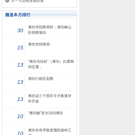
又一大型商业项目落
频道本月排行
潍坊市招商局转：潍坊峡山
30
区招商项目
潍坊市招商局
15
“潍坊马拉松”（潍马）比赛期
13
间交通...
潍坊行政区划图
13
潍坊这三个景区今天恢复对
13
外开放
“潍坊舰”首次访问潍坊
10
潍坊市有序恢复预防接种工
10