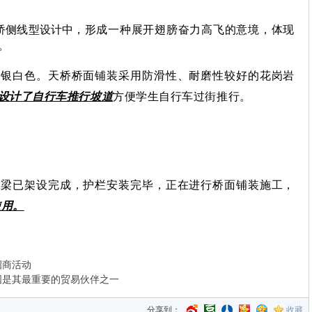
桥侧线型设计中，
形成一种展开翅膀奋力高飞的意境，
体现
。
为银白色。
天桥桥面铺装采用
防滑性、耐磨性较好的花岗岩
设计了自行车推行坡道
方便学生自行车过街推行。
箱梁已架设完成，护栏安装完毕，正在进行桥面铺装施工，
使用。
招商活动
国是其最重要的贸易伙伴之一
分享到：
收藏