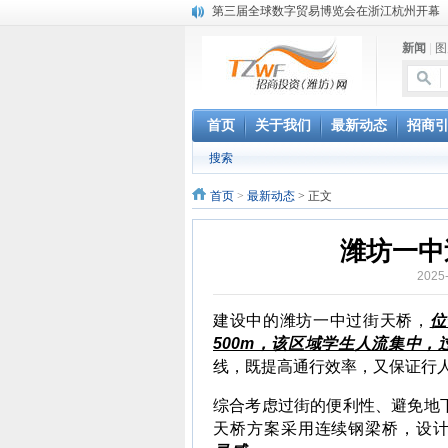
第三届全球数字贸易博览会在浙江杭州开幕
潍坊市招商局转：高密扑灰年画
新闻
|
图
潍坊招商局讯：2024中日韩产业合作发展论
昌乐大项目“拔节生长”赋能高质量发展
潍坊市招商局转：潍坊港入选国家级5G工厂
格润麦尔高端淀粉预混料智能制造项目顺利
首页
关于我们
最新动态
招商
潍坊招商局转：潍坊的冬日“秋景”
搜索
潍坊招商局转：潍坊历史名人--燕肃
香港上市公司投资信息
首页
>
最新动态
> 正文
欢聚潍坊·2024青岛啤酒 畅享节今晚启幕
潍坊一中
2025
建设中的潍坊一中过街天桥，
位
500m，该区域学生人流集中，
线，既提高通行效率，又保证行
综合考虑过街的便利性、避免地
天桥方案采用连续钢梁桥，
设计