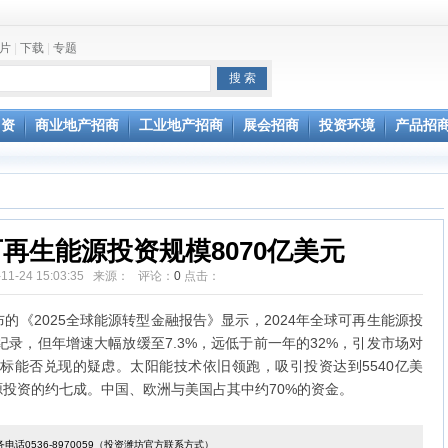
片
|
下载
|
专题
坛开幕
通过验收
引资
商业地产招商
工业地产招商
展会招商
投资环境
产品招
可再生能源投资规模8070亿美元
-11-24 15:03:35 来源： 评论：
0
点击：
的《2025全球能源转型金融报告》显示，2024年全球可再生能源投
纪录，但年增速大幅放缓至7.3%，远低于前一年的32%，引发市场对
目标能否兑现的疑虑。太阳能技术依旧领跑，吸引投资达到5540亿美
源投资的约七成。中国、欧洲与美国占其中约70%的资金。
0536-8970059（投资潍坊官方联系方式）