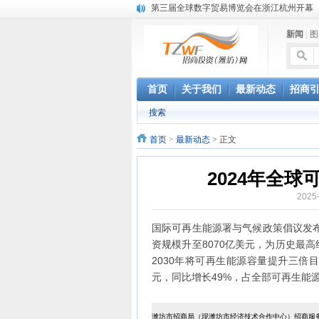
第三届全球数字贸易博览会在浙江杭州开幕
潍坊市招商局转：高密扑灰年画
新闻
|
图
潍坊招商局讯：2024中日韩产业合作发展论
昌乐大项目“拔节生长”赋能高质量发展
潍坊市招商局转：潍坊港入选国家级5G工厂
格润麦尔高端淀粉预混料智能制造项目顺利
首页
关于我们
最新动态
招商
潍坊招商局转：潍坊的冬日“秋景”
搜索
潍坊招商局转：潍坊历史名人--燕肃
香港上市公司投资信息
首页
>
最新动态
> 正文
欢聚潍坊·2024青岛啤酒 畅享节今晚启幕
2024年全球
2025
国际可再生能源署与气候政策倡议发布
资规模升至8070亿美元，为历史最高
2030年将可再生能源容量提升三倍
元，同比增长49%，占全部可再生能
潍坊市招商局（现潍坊市经济技术合作中心）招商服务电话