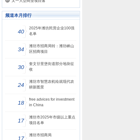
又一大型商业项目落
频道本月排行
2025年潍坊民营企业100强
40
名单
潍坊市招商局转：潍坊峡山
34
区招商项目
奎文廿里堡街道部分地块征
30
收
潍坊市智慧农机绘就现代农
24
耕新图景
free advices for investment
18
in China
潍坊市2025年市级以上重点
17
项目名单
潍坊市招商局
17