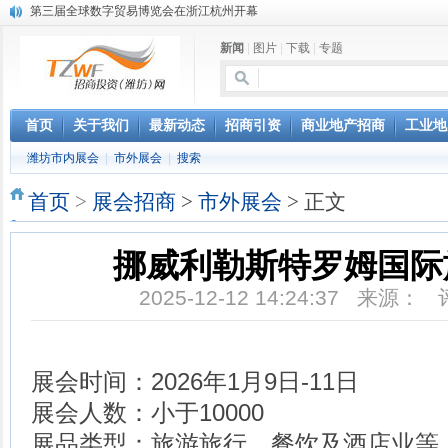
第三届全球数字贸易博览会在浙江杭州开幕
潍坊市招商局转：高密扑灰年画
新闻
|
图片
|
下载
|
专题
潍坊招商局讯：2024中日韩产业合作发展论坛开幕
昌乐大项目“拔节生长”赋能高质量发展
潍坊市招商局转：潍坊港入选国家级5G工厂
格润麦尔高端淀粉预混料智能制造项目顺利通过验收
首页
关于我们
最新动态
招商引资
商业地产招商
工业地
潍坊招商局转：潍坊的冬日“秋景”
潍坊市内展会
|
市外展会
|
搜索
潍坊招商局转：潍坊历史名人--燕肃
香港上市公司投资信息
首页
>
展会招商
>
市外展会
> 正文
欢聚潍坊·2024青岛啤酒 畅享节今晚启幕
挪威利勒斯特罗姆国际
2025-12-12 14:24:37 来源：
展会时间：2026年1月9日-11日
展会人数：小于10000
展品类型：旅游旅行、餐饮及酒店业等