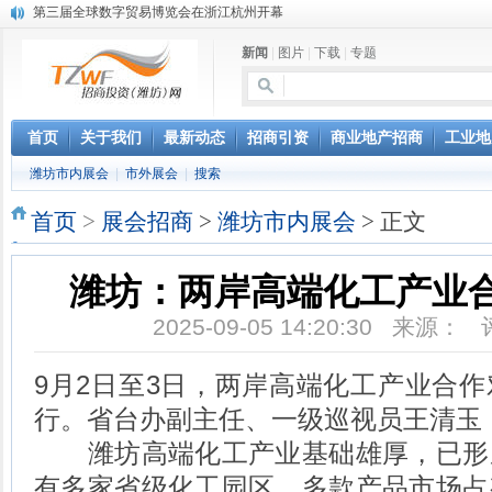
第三届全球数字贸易博览会在浙江杭州开幕
潍坊市招商局转：高密扑灰年画
新闻
|
图片
|
下载
|
专题
潍坊招商局讯：2024中日韩产业合作发展论坛开幕
昌乐大项目“拔节生长”赋能高质量发展
潍坊市招商局转：潍坊港入选国家级5G工厂
格润麦尔高端淀粉预混料智能制造项目顺利通过验收
首页
关于我们
最新动态
招商引资
商业地产招商
工业地
潍坊招商局转：潍坊的冬日“秋景”
潍坊市内展会
|
市外展会
|
搜索
潍坊招商局转：潍坊历史名人--燕肃
香港上市公司投资信息
首页
>
展会招商
>
潍坊市内展会
> 正文
欢聚潍坊·2024青岛啤酒 畅享节今晚启幕
潍坊：两岸高端化工产业
2025-09-05 14:20:30 来源：
9月2日至3日，两岸高端化工产业合
行。省台办副主任、一级巡视员王清玉
潍坊高端化工产业基础雄厚，已形
有多家省级化工园区，多款产品市场占