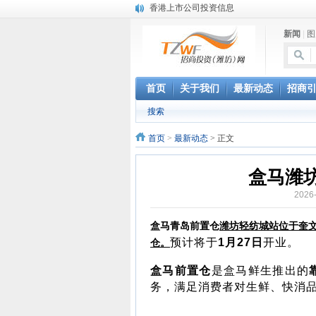
香港上市公司投资信息
欢聚潍坊·2024青岛啤酒 畅享节今晚启幕
新闻
|
图
第三届全球数字贸易博览会在浙江杭州开幕
潍坊市招商局转：高密扑灰年画
潍坊招商局讯：2024中日韩产业合作发展论
昌乐大项目“拔节生长”赋能高质量发展
首页
关于我们
最新动态
招商
潍坊市招商局转：潍坊港入选国家级5G工厂
搜索
格润麦尔高端淀粉预混料智能制造项目顺利
潍坊招商局转：潍坊的冬日“秋景”
首页
>
最新动态
> 正文
潍坊招商局转：潍坊历史名人--燕肃
盒马潍坊
2026
盒马青岛前置仓
潍坊轻纺城站
位于奎
预计将于
1月27日
开业。
仓。
盒马前置仓
是盒马鲜生推出的
务，满足消费者对生鲜、快消