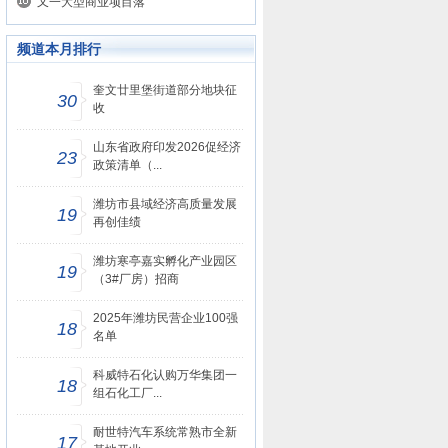
又一大型商业项目落
频道本月排行
奎文廿里堡街道部分地块征
30
收
山东省政府印发2026促经济
23
政策清单（...
潍坊市县域经济高质量发展
19
再创佳绩
潍坊寒亭嘉实孵化产业园区
19
（3#厂房）招商
2025年潍坊民营企业100强
18
名单
科威特石化认购万华集团一
18
组石化工厂...
耐世特汽车系统常熟市全新
17