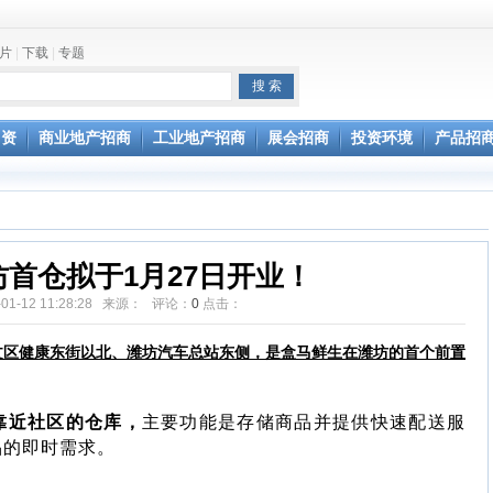
片
|
下载
|
专题
坛开幕
引资
商业地产招商
工业地产招商
展会招商
投资环境
产品招
通过验收
首仓拟于1月27日开业！
-01-12 11:28:28 来源： 评论：
0
点击：
文区健康东街以北、潍坊汽车总站东侧，是盒马鲜生在潍坊的
首个前置
靠近社区的仓库，
主要功能是存储商品并提供快速配送服
品的即时需求。