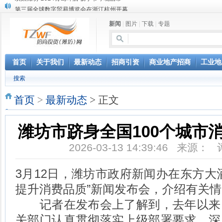
第三届全球数字贸易博览会在浙江杭州开幕
潍坊市招商局转：高密扑灰年画
新闻
|
图片
|
下载
|
专题
潍坊招商局讯：2024中日韩产业合作发展论坛开幕
昌乐大项目“拔节生长”赋能高质量发展
潍坊市招商局转：潍坊港入选国家级5G工厂
格润麦尔高端淀粉预混料智能制造项目顺利通过验收
首页
关于我们
最新动态
招商引资
商业地产招商
工业地
潍坊招商局转：潍坊的冬日“秋景”
搜索
潍坊招商局转：潍坊历史名人--燕肃
香港上市公司投资信息
首页
>
最新动态
> 正文
欢聚潍坊·2024青岛啤酒 畅享节今晚启幕
潍坊市跻身全国100个城市
2026-03-13 14:39:46 来源：
3月12日，潍坊市政府新闻办在东方大
提升消费品质”新闻发布会，介绍有关
记者在发布会上了解到，去年以来
关部门认真贯彻落实上级部署要求，深