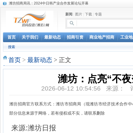
昌乐大项目“拔节生长”赋能高质量发展
潍坊市招商局转：潍坊港入选国家级5G工厂
新闻
|
图片
|
下载
|
专题
格润麦尔高端淀粉预混料智能制造项目顺利通过验收
潍坊招商局转：潍坊的冬日“秋景”
潍坊招商局转：潍坊历史名人--燕肃
香港上市公司投资信息
首页
关于我们
最新动态
招商引资
商业地产招商
工业地
欢聚潍坊·2024青岛啤酒 畅享节今晚启幕
搜索
第三届全球数字贸易博览会在浙江杭州开幕
潍坊市招商局转：高密扑灰年画
首页
>
最新动态
> 正文
潍坊：点亮“不夜
2026-06-12 10:54:56 来源：
潍坊招商官方联系方式：潍坊市招商局（现潍坊市经济技术合作中心） 招
部分信息来源于网络，若有侵权或不实，请联系删除
来源:潍坊日报