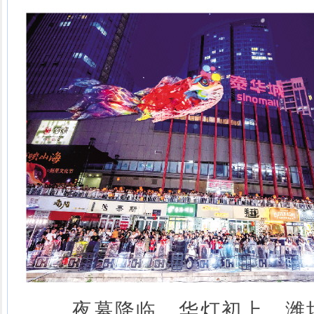
夜幕降临，华灯初上。潍坊