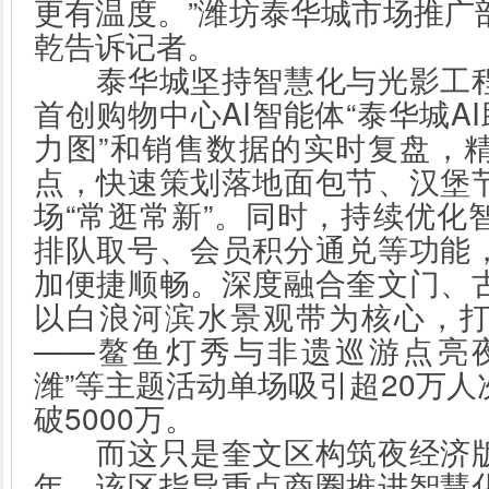
更有温度。”潍坊泰华城市场推广
乾告诉记者。
泰华城坚持智慧化与光影工程
首创购物中心AI智能体“泰华城AI
力图”和销售数据的实时复盘，
点，快速策划落地面包节、汉堡
场“常逛常新”。同时，持续优化
排队取号、会员积分通兑等功能
加便捷顺畅。深度融合奎文门、
以白浪河滨水景观带为核心，
——鳌鱼灯秀与非遗巡游点亮
潍”等主题活动单场吸引超20万
破5000万。
而这只是奎文区构筑夜经济版
年，该区指导重点商圈推进智慧