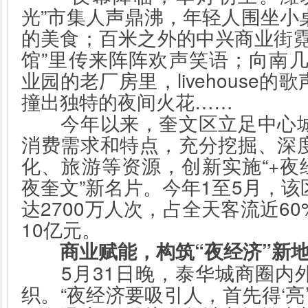
光”市集人声鼎沸，年轻人围坐小
的美食；百米之外的中兴商业街霓
馆”里传来阵阵欢声笑语；向南几
业园的老厂房里，livehouse
撞出独特的夜间火花……
今年以来，奎文区立足中心城
消费需求和特点，充分挖掘、深
化、旅游等资源，创新实施“+夜
夜奎文”新名片。今年1至5月，
达2700万人次，占全天客流近6
10亿元。
商业赋能，构筑“夜经济”新
5月31日晚，泰华城商圈内
织。“夜经济要吸引人，首先得‘亮’