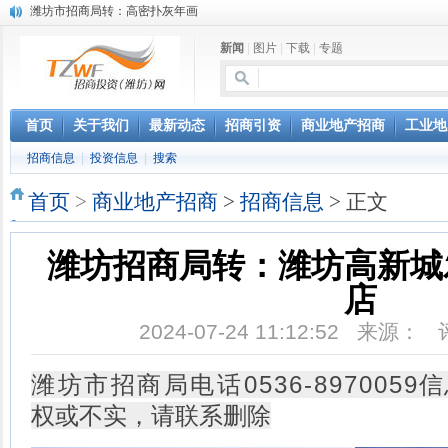
潍坊市招商局转：高密扑灰年画
潍坊招商局讯：2024中日韩产业合作发展论坛开幕
新闻
|
图片
|
下载
|
专题
昌乐大项目“拔节生长”赋能高质量发展
潍坊市招商局转：潍坊港入选国家级5G工厂
格润麦尔高端淀粉预混料智能制造项目顺利通过验收
潍坊招商局转：潍坊的冬日“秋景”
首页
关于我们
最新动态
招商引资
商业地产招商
工业地
潍坊招商局转：潍坊历史名人--燕肃
招商信息
|
投资信息
|
搜索
香港上市公司投资信息
欢聚潍坊·2024青岛啤酒 畅享节今晚启幕
首页
>
商业地产招商
>
招商信息
> 正文
第三届全球数字贸易博览会在浙江杭州开幕
潍坊招商局转：潍坊高新城
店
2024-07-24 11:12:52 来源：
潍坊市招商局电话0536-8970059
信
权或不实，请联系删除