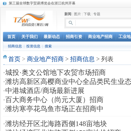
第三届全球数字贸易博览会在浙江杭州开幕
潍坊市招商局转：高密扑灰年画
新闻
|
图片
|
下载
|
专题
潍坊招商局讯：2024中日韩产业合作发展论坛开幕
昌乐大项目“拔节生长”赋能高质量发展
潍坊市招商局转：潍坊港入选国家级5G工厂
格润麦尔高端淀粉预混料智能制造项目顺利通过验收
首页
关于我们
最新动态
招商引资
商业地产招商
工业地
潍坊招商局转：潍坊的冬日“秋景”
招商信息
|
投资信息
|
搜索
潍坊招商局转：潍坊历史名人--燕肃
香港上市公司投资信息
首页
>
商业地产招商
>
招商信息
> 列表
欢聚潍坊·2024青岛啤酒 畅享节今晚启幕
·
城投·奥文公馆地下农贸市场招商
·
潍坊高新区高樱商业中心全品类民生业
·
中港城酒店/商场最新进展
·
百大商务中心（尚元大厦）招商
·
潍坊寒亭花鸟鱼市场正在招商中
·
潍坊经开区北海路西侧148亩地块