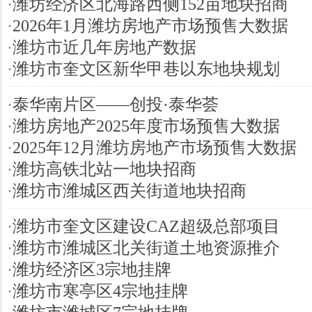
·
潍坊经济区北海路西侧152亩地块招商
·
2026年1月潍坊房地产市场预售大数据
·
潍坊市近几年房地产数据
·
潍坊市奎文区新华甲巷以东地块规划
·
泰华南片区——创投·泰华荟
·
潍坊房地产2025年度市场预售大数据
·
2025年12月潍坊房地产市场预售大数据
·
潍坊高铁北站一地块招商
·
潍坊市潍城区西关街道地块招商
·
潍坊市奎文区建设CAZ超级总部项目
·
潍坊市潍城区北关街道土地资源推介
·
潍坊经济区3宗地挂牌
·
潍坊市寒亭区4宗地挂牌