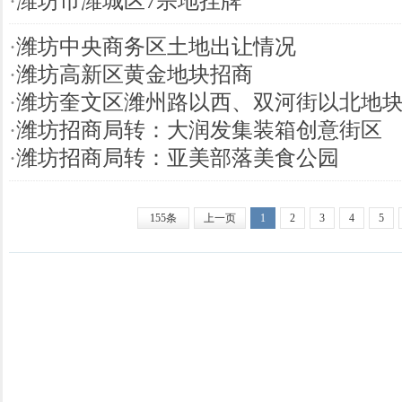
·
潍坊市潍城区7宗地挂牌
·
潍坊中央商务区土地出让情况
·
潍坊高新区黄金地块招商
·
潍坊奎文区潍州路以西、双河街以北地
·
潍坊招商局转：大润发集装箱创意街区
·
潍坊招商局转：亚美部落美食公园
155条
上一页
1
2
3
4
5