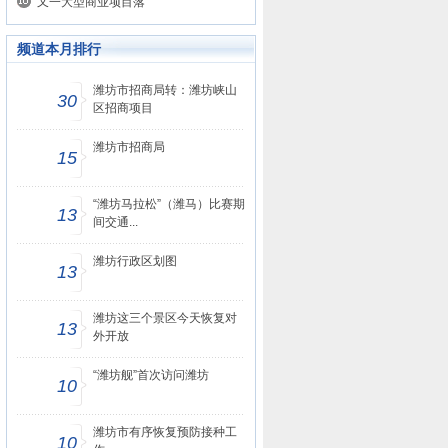
又一大型商业项目落
频道本月排行
潍坊市招商局转：潍坊峡山
30
区招商项目
潍坊市招商局
15
“潍坊马拉松”（潍马）比赛期
13
间交通...
潍坊行政区划图
13
潍坊这三个景区今天恢复对
13
外开放
“潍坊舰”首次访问潍坊
10
潍坊市有序恢复预防接种工
10