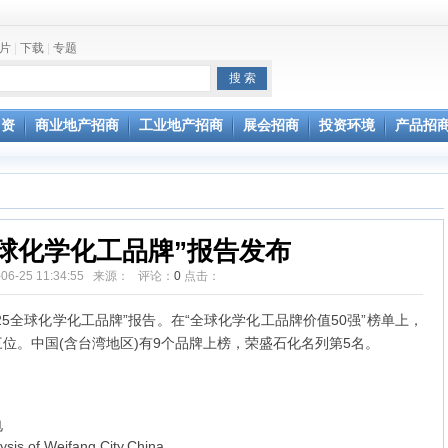
片
|
下载
|
专题
坛开幕
通过验收
引资
商业地产招商
工业地产招商
展会招商
投资环境
产品招
5全球化学化工品牌”报告发布
-06-25 11:34:55 来源： 评论：
0
点击：
025全球化学化工品牌”报告。在“全球化学化工品牌价值50强”榜单上，
位。中国(含台湾地区)有9个品牌上榜，荣盛石化名列第5名。
电
sis of Weifang City,China