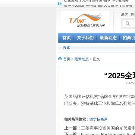
第三届全球数字贸易博览会在浙江杭州开幕
潍坊市招商局转：高密扑灰年画
新闻
|
图
潍坊招商局讯：2024中日韩产业合作发展论
昌乐大项目“拔节生长”赋能高质量发展
潍坊市招商局转：潍坊港入选国家级5G工厂
格润麦尔高端淀粉预混料智能制造项目顺利
首页
关于我们
最新动态
招商
潍坊招商局转：潍坊的冬日“秋景”
搜索
潍坊招商局转：潍坊历史名人--燕肃
香港上市公司投资信息
首页
>
最新动态
> 正文
“202
2025
英国品牌评估机构“品牌金融”发布“2
巴斯夫、沙特基础工业和陶氏名列前三
相关热词搜索：
潍坊招商局
上一篇：
三菱商事投资美国的光伏发
下一篇：
Economic Performance Analy