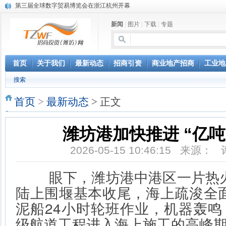
第三届全球数字贸易博览会在浙江杭州开幕
潍坊市招商局转：高密扑灰年画
新闻
|
图片
|
下载
|
专题
潍坊招商局讯：2024中日韩产业合作发展论坛开幕
昌乐大项目“拔节生长”赋能高质量发展
潍坊市招商局转：潍坊港入选国家级5G工厂
格润麦尔高端淀粉预混料智能制造项目顺利通过验收
首页
关于我们
最新动态
招商引资
商业地产招商
工业地
潍坊招商局转：潍坊的冬日“秋景”
搜索
潍坊招商局转：潍坊历史名人--燕肃
香港上市公司投资信息
首页
>
最新动态
> 正文
欢聚潍坊·2024青岛啤酒 畅享节今晚启幕
潍坊港加快推进 “亿
2026-05-15 10:46:15 来源：
眼下，潍坊港中港区一片热火
陆上围堰基本收尾，海上疏浚全
泥船24小时轮班作业，机器轰鸣
级航道工程进入海上施工的高峰