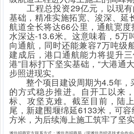
工程总投资29亿元，以现有的
基础，精准实施拓宽、浚深、延
航道全长将达66公里，通航宽度
水深达-13.6米。这意味着，5
向通航，同时还能兼容7万吨级
建成后，港口通航能力将提升三
港”目标打下坚实基础，“大港通
步照进现实。
整个项目建设周期为4.5年，
的方式稳步推进。自开工以来
标、攻坚克难。截至目前，陆
尾，新建围堰绵延6133米，可容
方米，为后续海上施工筑牢了坚
潍坊招商官方联系方式：潍坊市招商局（现潍坊市经济技术合作中心） 招