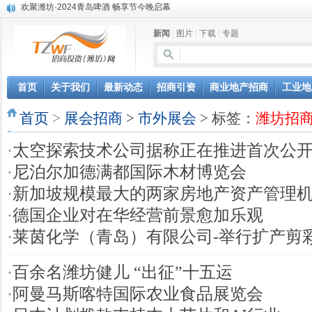
第三届全球数字贸易博览会在浙江杭州开幕
潍坊市招商局转：高密扑灰年画
新闻
|
图片
|
下载
|
专题
潍坊招商局讯：2024中日韩产业合作发展论坛开幕
昌乐大项目“拔节生长”赋能高质量发展
潍坊市招商局转：潍坊港入选国家级5G工厂
首页
关于我们
最新动态
招商引资
商业地产招商
工业地
格润麦尔高端淀粉预混料智能制造项目顺利通过验收
潍坊招商局转：潍坊的冬日“秋景”
首页
>
展会招商
>
市外展会
> 标签：
潍坊招
潍坊招商局转：潍坊历史名人--燕肃
香港上市公司投资信息
·
太空探索技术公司据称正在推进首次公
·
尼泊尔加德满都国际木材博览会
·
新加坡规模最大的两家房地产资产管理
·
德国企业对在华经营前景愈加乐观
·
莱茵化学（青岛）有限公司-举行扩产剪
·
百余名潍坊健儿 “出征”十五运
·
阿曼马斯喀特国际农业食品展览会