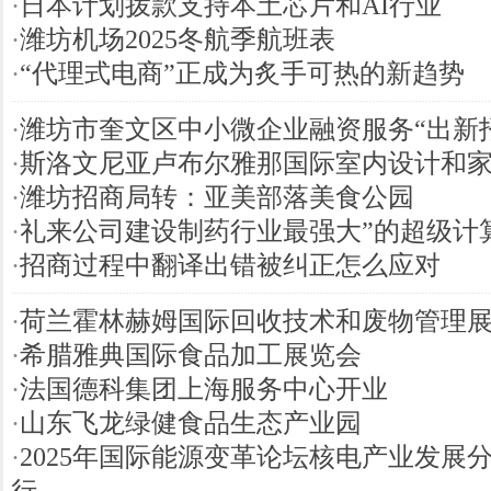
·
日本计划拨款支持本土芯片和AI行业
·
潍坊机场2025冬航季航班表
·
“代理式电商”正成为炙手可热的新趋势
·
潍坊市奎文区中小微企业融资服务“出新
·
斯洛文尼亚卢布尔雅那国际室内设计和
·
潍坊招商局转：亚美部落美食公园
·
礼来公司建设制药行业最强大”的超级计算
·
招商过程中翻译出错被纠正怎么应对
·
荷兰霍林赫姆国际回收技术和废物管理
·
希腊雅典国际食品加工展览会
·
法国德科集团上海服务中心开业
·
山东飞龙绿健食品生态产业园
·
2025年国际能源变革论坛核电产业发展
行