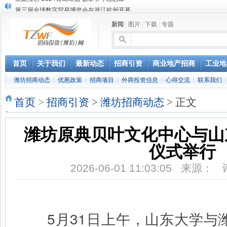
第三届全球数字贸易博览会在浙江杭州开幕
潍坊市招商局转：高密扑灰年画
新闻
|
图片
|
下载
|
专题
潍坊招商局讯：2024中日韩产业合作发展论坛开幕
昌乐大项目“拔节生长”赋能高质量发展
潍坊市招商局转：潍坊港入选国家级5G工厂
格润麦尔高端淀粉预混料智能制造项目顺利通过验收
首页
关于我们
最新动态
招商引资
商业地产招商
工业地
潍坊招商局转：潍坊的冬日“秋景”
潍坊招商动态
|
优惠政策
|
招商项目
|
外商投资信息
|
心得交流
|
联系我们
潍坊招商局转：潍坊历史名人--燕肃
香港上市公司投资信息
首页
>
招商引资
>
潍坊招商动态
> 正文
欢聚潍坊·2024青岛啤酒 畅享节今晚启幕
潍坊原典贝叶文化中心与山
仪式举行
2026-06-01 11:03:05 来源：
5月31日上午，山东大学与